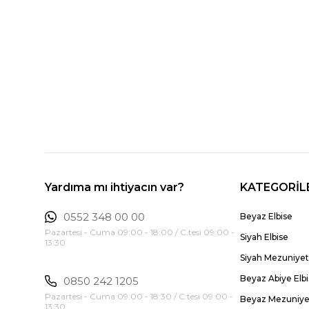
Yardıma mı ihtiyacın var?
KATEGORİL
0552 348 00 00
Beyaz Elbise
Pazartesi - Cuma 09:00 - 18:00 / C.tesi 09:00 -
Siyah Elbise
13:30
Siyah Mezuniyet 
Beyaz Abiye Elb
0850 242 1205
Pazartesi - Cuma 09:00 - 18:30 / C.tesi 09:00 -
Beyaz Mezuniyet
13:30