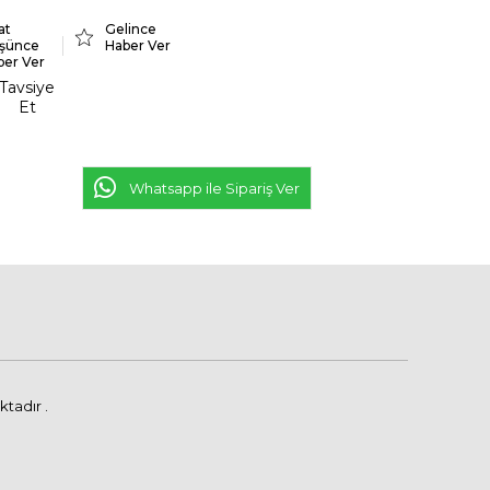
at
Gelince
şünce
Haber Ver
ber Ver
Tavsiye
Et
Whatsapp ile Sipariş Ver
tadır .