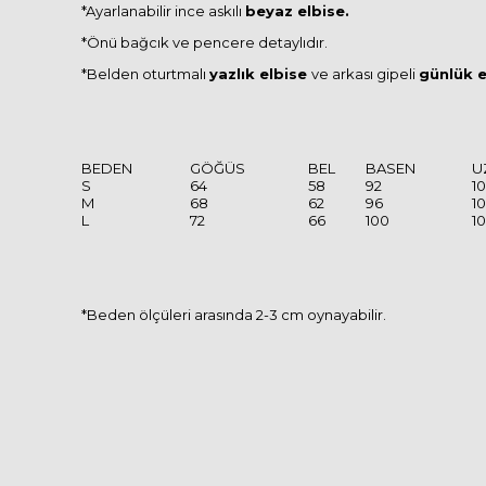
*Ayarlanabilir ince askılı
beyaz elbise.
*Önü bağcık ve pencere detaylıdır.
*Belden oturtmalı
yazlık elbise
ve arkası gipeli
günlük e
BEDEN
GÖĞÜS
BEL
BASEN
U
S
64
58
92
1
M
68
62
96
1
L
72
66
100
1
*Beden ölçüleri arasında 2-3 cm oynayabilir.