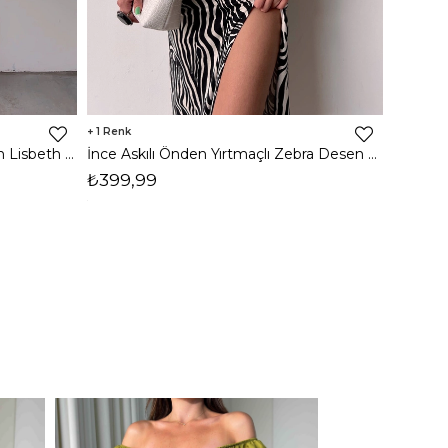
1
8
İnce Askılı Önden Yırtmaçlı Uzun Lisbeth Kadın Beyaz Elbise 22K000581
İnce Askılı Önden Yırtmaçlı Zebra Desen Citlali Kadın Renkli Elbise 22Y000068
₺399,99
₺789,
1