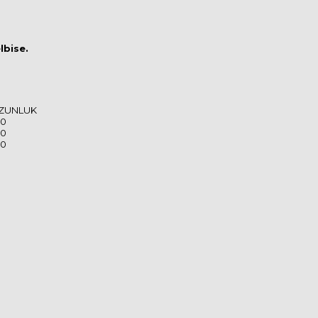
lbise.
ZUNLUK
00
00
00