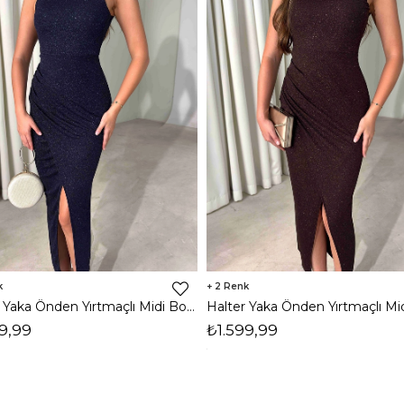
2
Halter Yaka Önden Yırtmaçlı Midi Boy Lacivert Hasre Kadın Elbise 26Y502
9,99
₺1.599,99