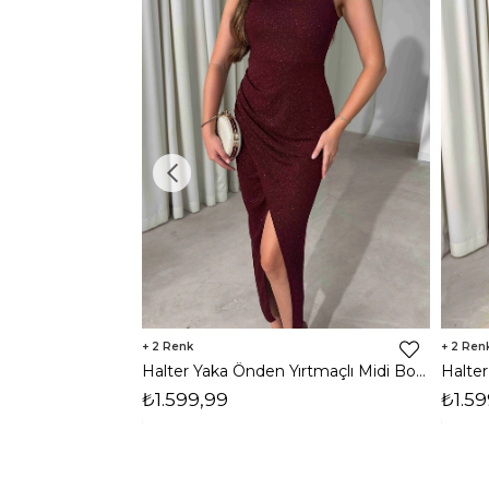
2
2
Halter Yaka Önden Yırtmaçlı Midi Boy Bordo Hasre Kadın Elbise 26Y502
₺1.599,99
₺1.59