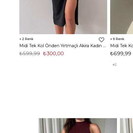
2
9
Midi Tek Kol Önden Yırtmaçlı Akira Kadın Siyah Elbise 22K000228
₺599,99
₺300,00
₺699,99
2