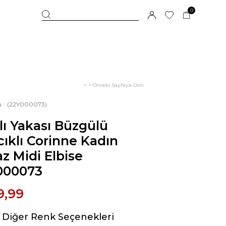
0
< < Önceki Sayfaya Dön
u
(22Y000073)
lı Yakası Büzgülü
ıklı Corinne Kadın
z Midi Elbise
000073
9,99
Diğer Renk Seçenekleri