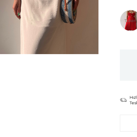
Tüken
Hızl
Tes