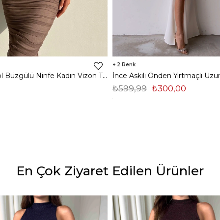
2
Midi Tek Kol Büzgülü Ninfe Kadın Vizon Tül Elbise 22K000524
₺599,99
₺300,00
En Çok Ziyaret Edilen Ürünler