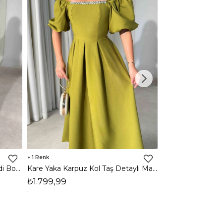
1
1
Halter Yaka Önden Yırtmaçlı Midi Boy Kahverengi Hasre Kadın Elbise 26Y502
Kare Yaka Karpuz Kol Taş Detaylı Maxi Yağ Yeşili Civo Kadın Elbise 206Y501
₺1.799,99
₺1.799,99