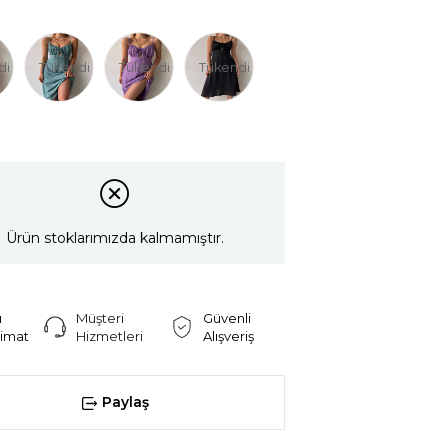
di
Tükendi
Tükendi
Tükendi
Ürün stoklarımızda kalmamıştır.
ı
Müşteri
Güvenli
limat
Hizmetleri
Alışveriş
Paylaş