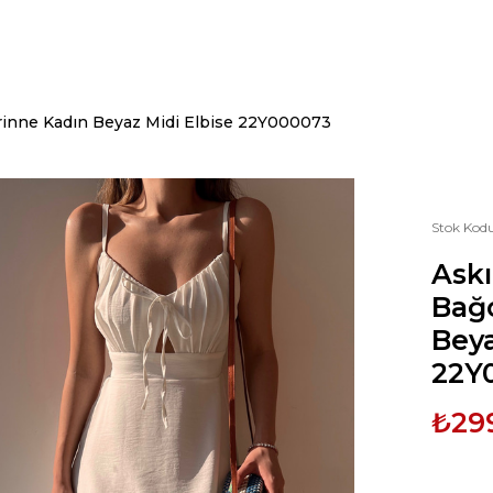
Corinne Kadın Beyaz Midi Elbise 22Y000073
Stok Kod
Askı
Bağc
Beya
22Y
₺29