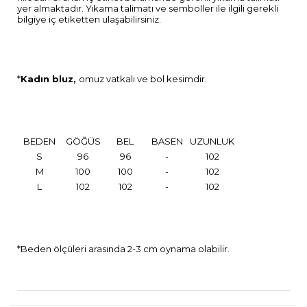
yer almaktadır. Yıkama talimatı ve semboller ile ilgili gerekli
bilgiye iç etiketten ulaşabilirsiniz.
*
Kadın bluz,
omuz vatkalı ve bol kesimdir.
BEDEN
GÖĞÜS
BEL
BASEN
UZUNLUK
S
96
96
-
102
M
100
100
-
102
L
102
102
-
102
*Beden ölçüleri arasında 2-3 cm oynama olabilir.