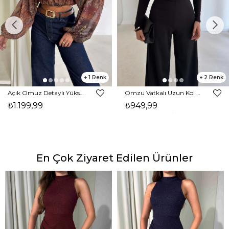
1
2
Açık Omuz Detaylı Yüksek Yaka Lendan Kahve Kadın bluz 26K026
Omzu Vatkalı Uzun Kol Degaje Yaka Dinre Kadın Siyah Bluz 26K101
₺1.199,99
₺949,99
En Çok Ziyaret Edilen Ürünler