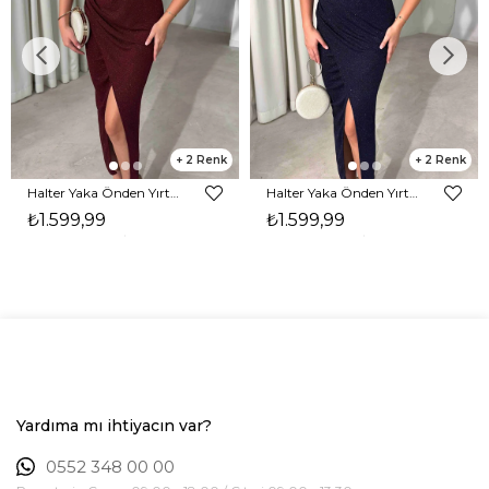
2
2
Halter Yaka Önden Yırtmaçlı Midi Boy Bordo Hasre Kadın Elbise 26Y502
Halter Yaka Önden Yırtmaçlı Midi Boy Lacivert Hasre Kadın Elbise 26Y502
₺1.599,99
₺1.599,99
Yardıma mı ihtiyacın var?
0552 348 00 00