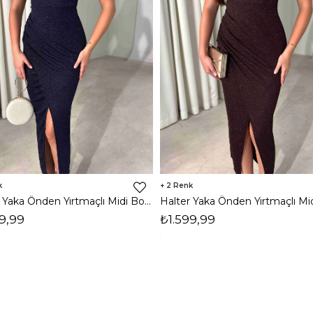
2
Halter Yaka Önden Yırtmaçlı Midi Boy Lacivert Hasre Kadın Elbise 26Y502
9,99
₺1.599,99