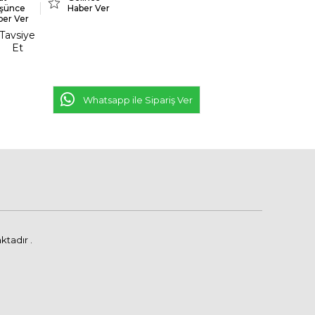
şünce
Haber Ver
ber Ver
Tavsiye
Et
Whatsapp ile Sipariş Ver
ktadır .