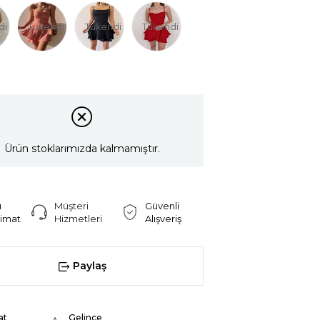
di
Tükendi
Tükendi
Tükendi
Ürün stoklarımızda kalmamıştır.
ı
Müşteri
Güvenli
limat
Hizmetleri
Alışveriş
Paylaş
at
Gelince