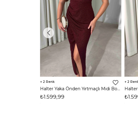
2
2
Halter Yaka Önden Yırtmaçlı Midi Boy Bordo Hasre Kadın Elbise 26Y502
₺1.599,99
₺1.59