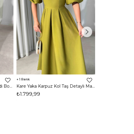
1
1
Halter Yaka Önden Yırtmaçlı Midi Boy Kahverengi Hasre Kadın Elbise 26Y502
Kare Yaka Karpuz Kol Taş Detaylı Maxi Yağ Yeşili Civo Kadın Elbise 206Y501
₺1.799,99
₺1.799,99