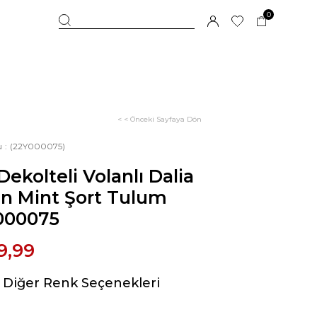
0
< < Önceki Sayfaya Dön
u
(22Y000075)
 Dekolteli Volanlı Dalia
n Mint Şort Tulum
000075
9,99
Diğer Renk Seçenekleri