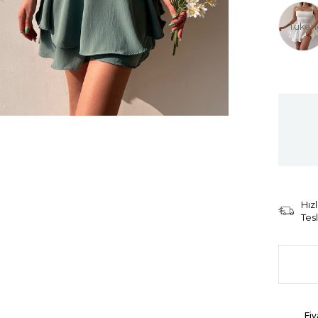
Tüken
Hızl
Tes
Fiy