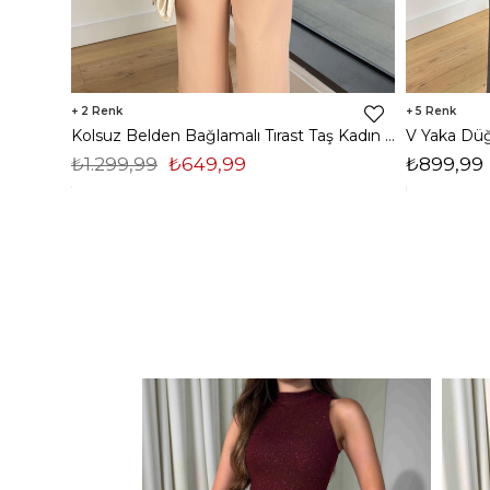
2
5
Kolsuz Belden Bağlamalı Tırast Taş Kadın Tulum 25Y272
₺1.299,99
₺649,99
₺899,99