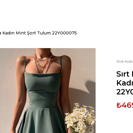
alia Kadın Mint Şort Tulum 22Y000075
Stok Kod
Sırt
Kadı
22Y
₺46