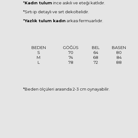
*
Kadın tulum
ince askılı ve eteği katlıdır.
*Sırtı ip detaylı ve sırt dekoltelidir.
*
Yazlık tulum kadın
arkası fermuarlıdır.
BEDEN
GÖĞÜS
BEL
BASEN
S
70
64
80
M
74
68
84
L
78
72
88
*Beden ölçüleri arasında 2-3 cm oynayabilir.