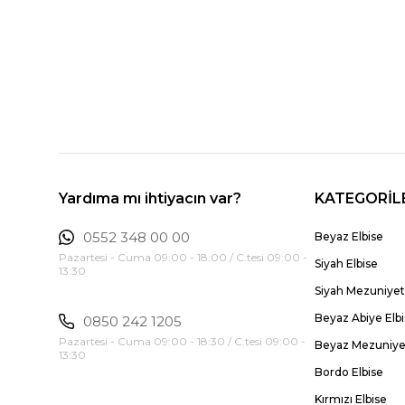
Yardıma mı ihtiyacın var?
KATEGORİL
0552 348 00 00
Beyaz Elbise
Pazartesi - Cuma 09:00 - 18:00 / C.tesi 09:00 -
Siyah Elbise
13:30
Siyah Mezuniyet 
Beyaz Abiye Elb
0850 242 1205
Pazartesi - Cuma 09:00 - 18:30 / C.tesi 09:00 -
Beyaz Mezuniyet
13:30
Bordo Elbise
Kırmızı Elbise