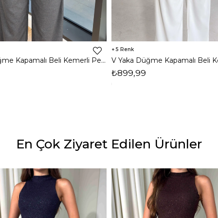
5
V Yaka Düğme Kapamalı Beli Kemerli Pens Detaylı Bol Paça Velvıt Antrasit Kadın Tulum 25Y116
₺899,99
En Çok Ziyaret Edilen Ürünler