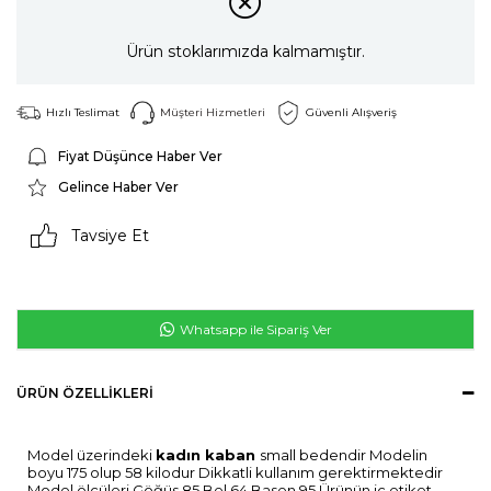
Ürün stoklarımızda kalmamıştır.
Hızlı Teslimat
Müşteri Hizmetleri
Güvenli Alışveriş
Fiyat Düşünce Haber Ver
Gelince Haber Ver
Tavsiye Et
Whatsapp ile Sipariş Ver
ÜRÜN ÖZELLIKLERI
Model üzerindeki
kadın kaban
small bedendir Modelin
boyu 175 olup 58 kilodur Dikkatli kullanım gerektirmektedir
Model ölçüleri Göğüs 85 Bel 64 Basen 95 Ürünün iç etiket