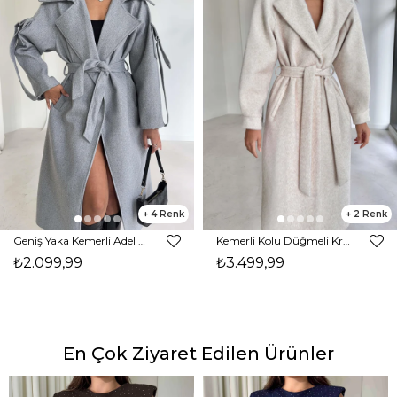
4
2
Geniş Yaka Kemerli Adel Gri Kadın Kaban 26K002
Kemerli Kolu Düğmeli Kruvaze Yaka Tayline Bej Kadın Kaban 26K104
₺2.099,99
₺3.499,99
En Çok Ziyaret Edilen Ürünler