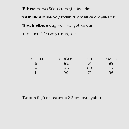
*
Elbise
Yoryo Şifon kumaştır. Astarlıdır.
*Günlük elbise
boyundan düğmeli ve dik yakadır.
*
Siyah elbise
düğmeli manşet koldur.
*Etek ucu fırfırlı ve yırtmaçlıdır.
BEDEN
GÖĞÜS
BEL
BASEN
S
82
64
88
M
86
68
92
L
90
72
96
*Beden ölçüleri arasında 2-3 cm oynayabilir.