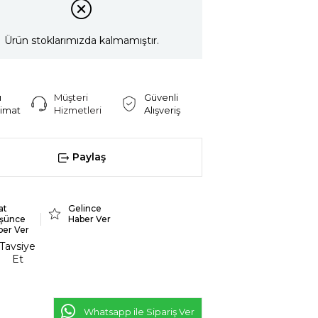
Ürün stoklarımızda kalmamıştır.
ı
Müşteri
Güvenli
limat
Hizmetleri
Alışveriş
Paylaş
at
Gelince
şünce
Haber Ver
ber Ver
Tavsiye
Et
Whatsapp ile Sipariş Ver