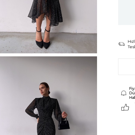
Hızl
Tes
Fiy
Dü
Ha