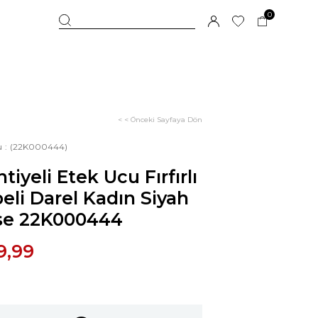
0
< < Önceki Sayfaya Dön
u
(22K000444)
tiyeli Etek Ucu Fırfırlı
eli Darel Kadın Siyah
ise 22K000444
9,99