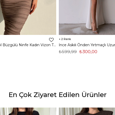
2
Midi Tek Kol Büzgülü Ninfe Kadın Vizon Tül Elbise 22K000524
₺599,99
₺300,00
En Çok Ziyaret Edilen Ürünler