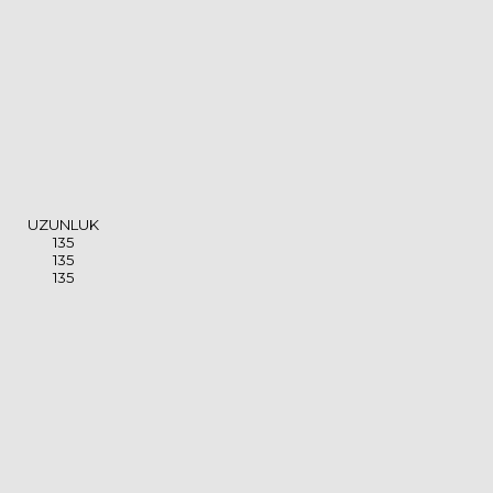
UZUNLUK
135
135
135