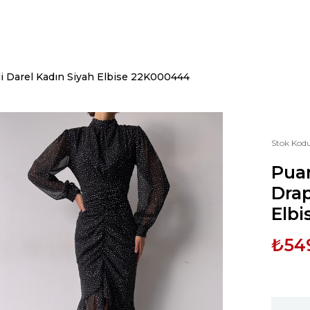
eli Darel Kadın Siyah Elbise 22K000444
Stok Kod
Puan
Drap
Elb
₺54