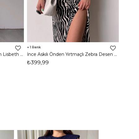
1
8
İnce Askılı Önden Yırtmaçlı Uzun Lisbeth Kadın Beyaz Elbise 22K000581
İnce Askılı Önden Yırtmaçlı Zebra Desen Citlali Kadın Renkli Elbise 22Y000068
₺399,99
₺789,
1