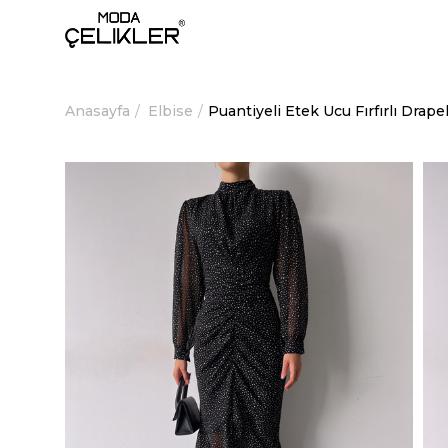
Anasayfa
Elbise
Puantiyeli Etek Ucu Fırfırlı Drap