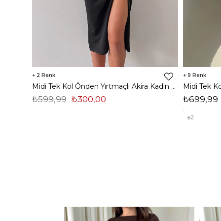
2
9
Midi Tek Kol Önden Yırtmaçlı Akira Kadın Siyah Elbise 22K000228
₺599,99
₺300,00
₺699,99
2