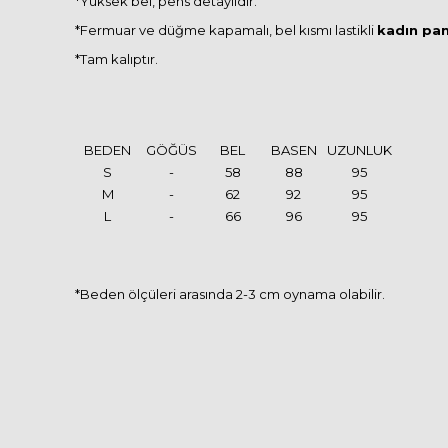
*Yüksek bel, pens detaylıdır.
*Fermuar ve düğme kapamalı, bel kısmı lastikli
kadın pan
*Tam kalıptır.
BEDEN
GÖĞÜS
BEL
BASEN
UZUNLUK
S
-
58
88
95
M
-
62
92
95
L
-
66
96
95
*Beden ölçüleri arasında 2-3 cm oynama olabilir.