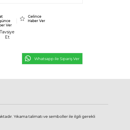
at
Gelince
şünce
Haber Ver
ber Ver
Tavsiye
Et
Whatsapp ile Sipariş Ver
dır. Yıkama talimatı ve semboller ile ilgili gerekli