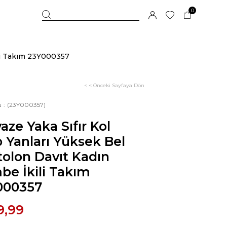
0
ili Takım 23Y000357
< < Önceki Sayfaya Dön
u
(23Y000357)
aze Yaka Sıfır Kol
 Yanları Yüksek Bel
olon Davıt Kadın
e İkili Takım
000357
9,99