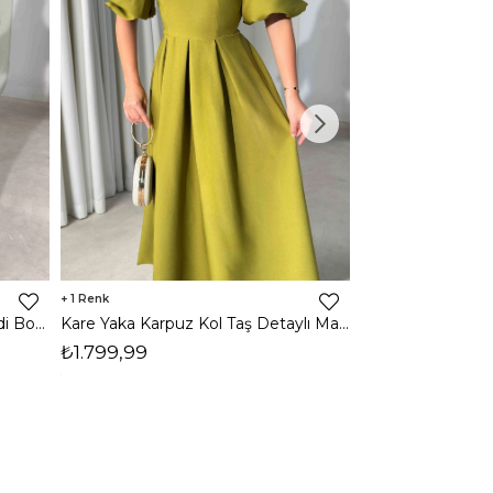
1
1
Halter Yaka Önden Yırtmaçlı Midi Boy Kahverengi Hasre Kadın Elbise 26Y502
Kare Yaka Karpuz Kol Taş Detaylı Maxi Yağ Yeşili Civo Kadın Elbise 206Y501
₺1.799,99
₺1.799,99