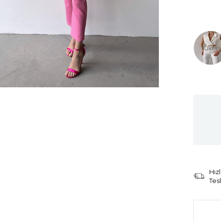
Tüken
Hızl
Tes