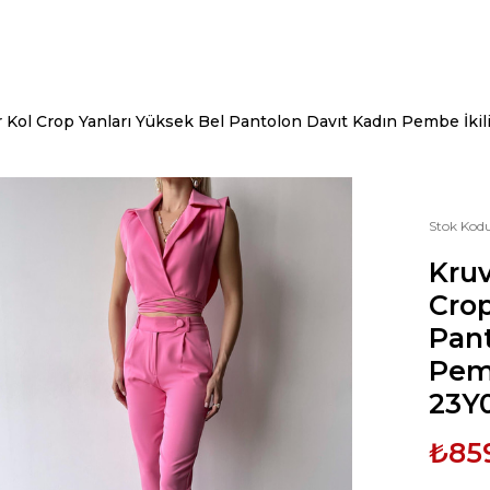
ır Kol Crop Yanları Yüksek Bel Pantolon Davıt Kadın Pembe İk
Stok Kod
Kruv
Crop
Pant
Pemb
23Y
₺85