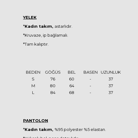
YELEK
*
Kadın takım,
astarlıdır.
*Kruvaze, ip bağlamalı.
*Tam kalıptır.
BEDEN
GÖĞÜS
BEL
BASEN
UZUNLUK
S
76
60
-
37
M
80
64
-
37
L
84
68
-
37
PANTOLON
*
Kadın takım,
%95 polyester %5 elastan.