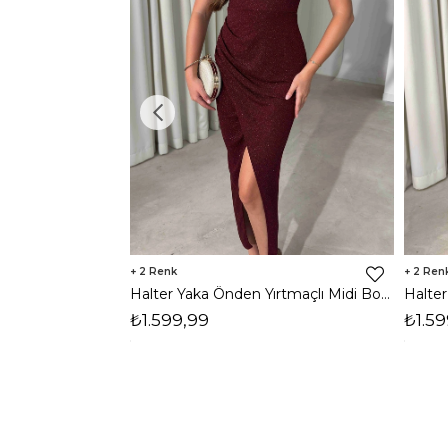
2
2
Halter Yaka Önden Yırtmaçlı Midi Boy Bordo Hasre Kadın Elbise 26Y502
₺1.599,99
₺1.59