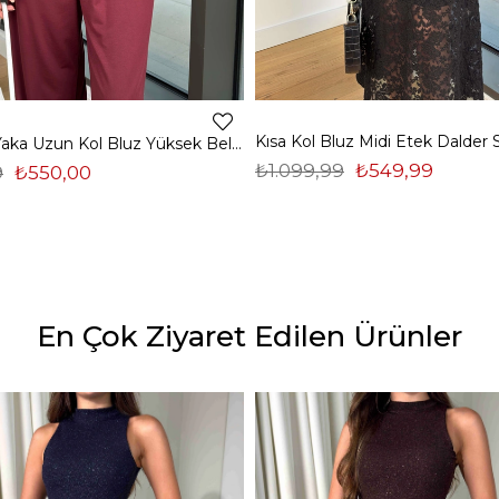
Madonna Yaka Uzun Kol Bluz Yüksek Bel Bol Paça Pantolon Börd Bordo Kadın Takım 25Y140
₺1.099,99
₺549,99
9
₺550,00
En Çok Ziyaret Edilen Ürünler