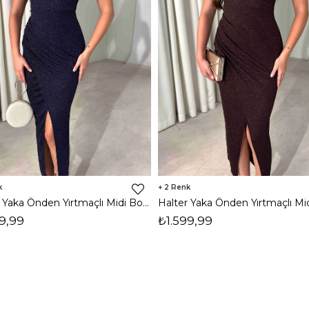
2
Halter Yaka Önden Yırtmaçlı Midi Boy Lacivert Hasre Kadın Elbise 26Y502
9,99
₺1.599,99