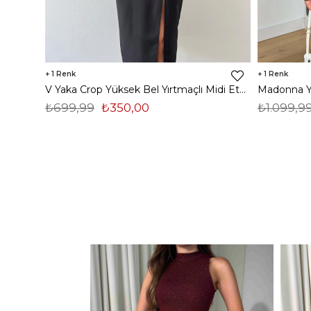
1
1
V Yaka Crop Yüksek Bel Yırtmaçlı Midi Etek Duarte Kadın Siyah İkili Takım 23Y000561
₺699,99
₺350,00
₺1.099,9