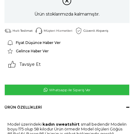
Ürün stoklarımızda kalmamıştır.
Hızlı Teslimat
Müşteri Hizmetleri
Güvenli Alışveriş
Fiyat Düşünce Haber Ver
Gelince Haber Ver
Tavsiye Et
Whatsapp ile Sipariş Ver
ÜRÜN ÖZELLIKLERI
Model üzerindeki
kadın sweatshirt
small bedendir Modelin
boyu 175 olup 58 kilodur Ürün örmedir Model ölçüleri Göğüs
85 Bel 64 Basen 95 Ürünün iç etiket bölümünde gerekli