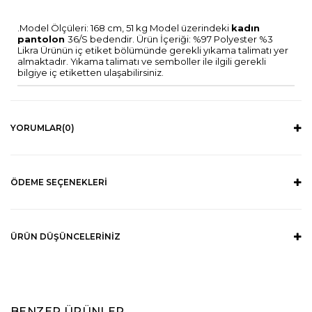
.Model Ölçüleri: 168 cm, 51 kg Model üzerindeki
kadın
pantolon
36/S bedendir. Ürün İçeriği: %97 Polyester %3
Likra Ürünün iç etiket bölümünde gerekli yıkama talimatı yer
almaktadır. Yıkama talimatı ve semboller ile ilgili gerekli
bilgiye iç etiketten ulaşabilirsiniz.
YORUMLAR
(0)
ÖDEME SEÇENEKLERI
ÜRÜN DÜŞÜNCELERINIZ
BENZER ÜRÜNLER