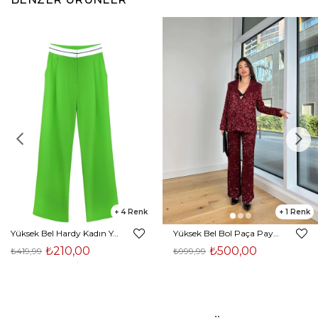
4
1
Yüksek Bel Hardy Kadın Yeşil Palazzo Pantolon 23K000407
Yüksek Bel Bol Paça Payetli Kenlar Bordo Kadın Pantolon 25K348
₺210,00
₺500,00
₺419,99
₺999,99