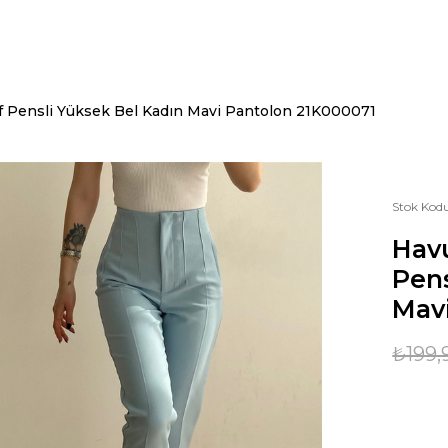
f Pensli Yüksek Bel Kadın Mavi Pantolon 21K000071
Stok Kod
Hav
Pens
Mav
₺199,