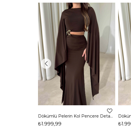
Dökümlü Pelerin Kol Pencere Detaylı Maxi Kahverengi Arlev Kadın Elbise 26Y511
₺1.999,99
₺1.99