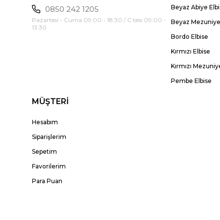
Beyaz Abiye Elb
0850 242 1205
Pazartesi - Cuma 09:00 - 18:30 / C.tesi 09:00 -
Beyaz Mezuniyet
13:30
Bordo Elbise
Kırmızı Elbise
Kırmızı Mezuniye
Pembe Elbise
MÜŞTERİ
Hesabım
Siparişlerim
Sepetim
Favorilerim
Para Puan