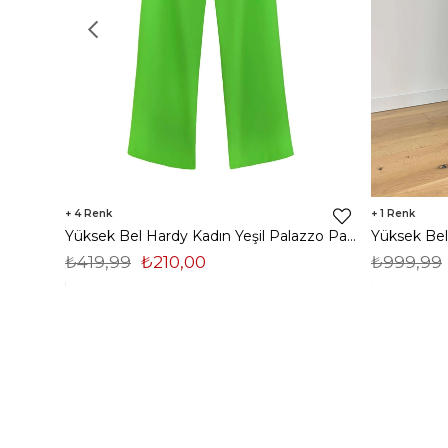
4
1
Yüksek Bel Hardy Kadın Yeşil Palazzo Pantolon 23K000407
₺419,99
₺210,00
₺999,99