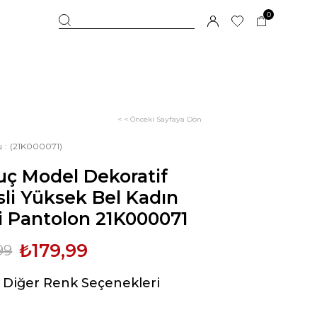
0
< < Önceki Sayfaya Dön
u
(21K000071)
uç Model Dekoratif
li Yüksek Bel Kadın
i Pantolon 21K000071
₺179,99
99
Diğer Renk Seçenekleri