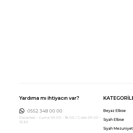
Yardıma mı ihtiyacın var?
KATEGORİL
0552 348 00 00
Beyaz Elbise
Pazartesi - Cuma 09:00 - 18:00 / C.tesi 09:00 -
Siyah Elbise
13:30
Siyah Mezuniyet 