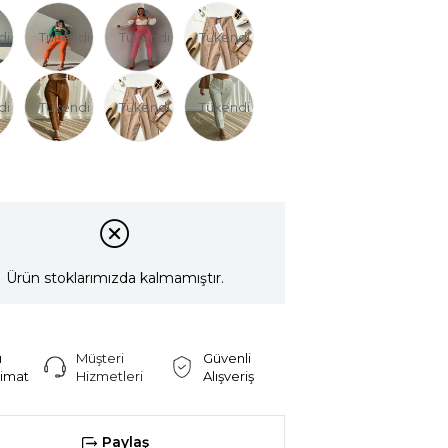
di
Tükendi
Tükendi
Tükendi
di
Tükendi
Tükendi
Tükendi
Ürün stoklarımızda kalmamıştır.
ı
Müşteri
Güvenli
limat
Hizmetleri
Alışveriş
Paylaş