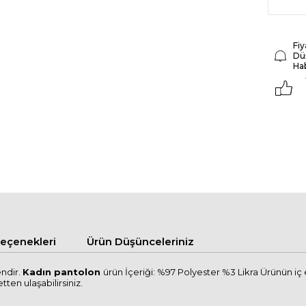
Fiy
Dü
Ha
çenekleri
Ürün Düşünceleriniz
endir.
Kadın pantolon
ürün İçeriği: %97 Polyester %3 Likra Ürünün iç
tten ulaşabilirsiniz.