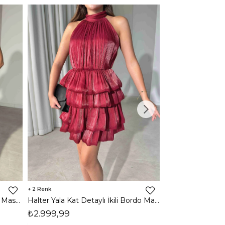
2
2
Halter Yala Kat Detaylı İkili Mavi Maso Kadın Takım 26Y505
Halter Yala Kat Detaylı İkili Bordo Maso Kadın Takım 26Y505
₺2.999,99
₺2.999,99