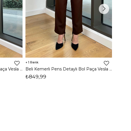
1
Beli Kemerli Pens Detaylı Bol Paça Vesla Siyah Kadın Pantolon 25Y031
Beli Kemerli Pens Detaylı Bol Paça Vesla Kahve Kadın Pantolon 25Y031
₺699,
₺849,99