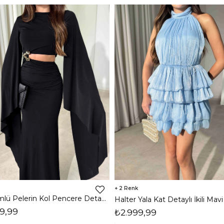
2
Dökümlü Pelerin Kol Pencere Detaylı Maxi Siyah Arlev Kadın Elbise 26Y511
9,99
₺2.999,99