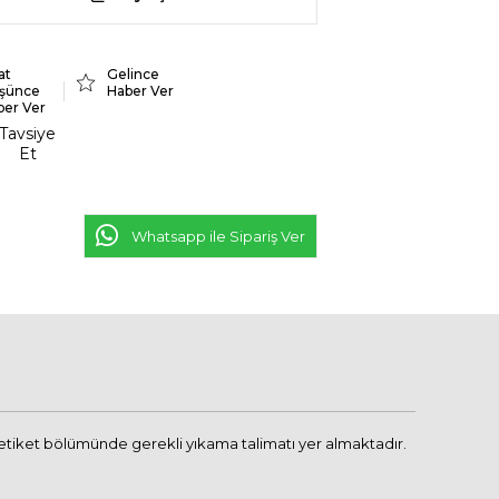
at
Gelince
şünce
Haber Ver
ber Ver
Tavsiye
Et
Whatsapp ile Sipariş Ver
 etiket bölümünde gerekli yıkama talimatı yer almaktadır.