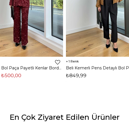
1
Yüksek Bel Bol Paça Payetli Kenlar Bordo Kadın Pantolon 25K348
₺500,00
₺849,99
En Çok Ziyaret Edilen Ürünler