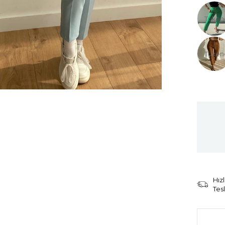
Tüken
Tüken
Hızl
Tes