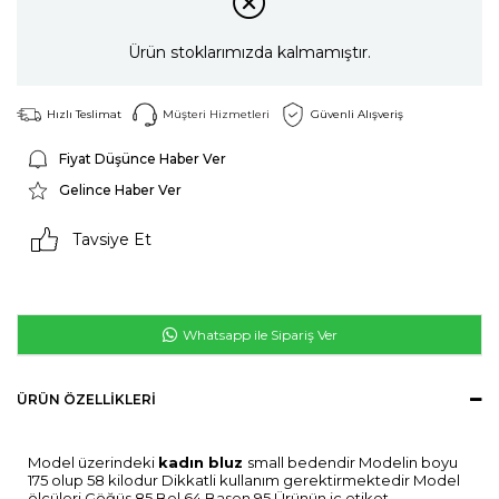
Ürün stoklarımızda kalmamıştır.
Hızlı Teslimat
Müşteri Hizmetleri
Güvenli Alışveriş
Fiyat Düşünce Haber Ver
Gelince Haber Ver
Tavsiye Et
Whatsapp ile Sipariş Ver
ÜRÜN ÖZELLIKLERI
Model üzerindeki
kadın bluz
small bedendir Modelin boyu
175 olup 58 kilodur Dikkatli kullanım gerektirmektedir Model
ölçüleri Göğüs 85 Bel 64 Basen 95 Ürünün iç etiket