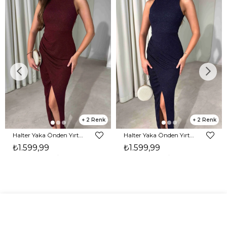
2
2
Halter Yaka Önden Yırtmaçlı Midi Boy Bordo Hasre Kadın Elbise 26Y502
Halter Yaka Önden Yırtmaçlı Midi Boy Lacivert Hasre Kadın Elbise 26Y502
₺1.599,99
₺1.599,99