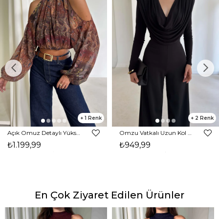
1
2
Açık Omuz Detaylı Yüksek Yaka Lendan Kahve Kadın bluz 26K026
Omzu Vatkalı Uzun Kol Degaje Yaka Dinre Kadın Siyah Bluz 26K101
₺1.199,99
₺949,99
En Çok Ziyaret Edilen Ürünler