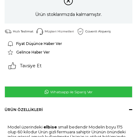
Ürün stoklarımızda kalmamıştır.
Hızlı Teslimat
Müşteri Hizmetleri
Güvenli Alışveriş
Fiyat Düşünce Haber Ver
Gelince Haber Ver
Tavsiye Et
Whatsapp ile Sipariş Ver
ÜRÜN ÖZELLIKLERI
Model üzerindeki
elbise
small bedendir Modelin boyu 175
olup 60 kilodur Ürün gizli fermuara sahiptir Ürünün önündeki
ipler görsel amaçlı kullanılmıştır Ürünün iç etiket bölümünde