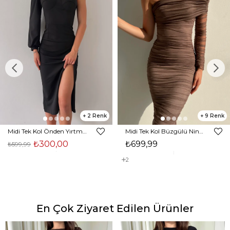
2
9
Midi Tek Kol Önden Yırtmaçlı Akira Kadın Siyah Elbise 22K000228
Midi Tek Kol Büzgülü Ninfe Kadın Vizon Tül Elbise 22K000524
₺300,00
₺699,99
₺599,99
2
En Çok Ziyaret Edilen Ürünler