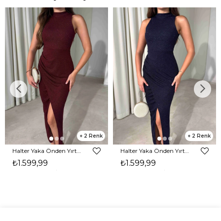
2
2
Halter Yaka Önden Yırtmaçlı Midi Boy Bordo Hasre Kadın Elbise 26Y502
Halter Yaka Önden Yırtmaçlı Midi Boy Lacivert Hasre Kadın Elbise 26Y502
₺1.599,99
₺1.599,99