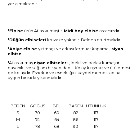
yer almaktadır .
*
Elbise
ürün Atlas kumaştır.
Midi boy elbise
astarsızdır.
*
Düğün elbiseleri
kruvaze yakadır. Belden oturtmalıdır.
*
Abiye elbise
yırtmaçlı ve arkası fermuar kapamalı
siyah
elbise.
*Atlas kumaş
nişan elbiseleri
; ipekli ve parlak kumaştır,
dayanıklı ve sağlam bir yapıdadır. Kolay kırışmaz ve ütülemesi
de kolaydır. Esnektir ve esnekliğini kaybetmemesi adına
uygun bir ısıda yıkanmalıdır.
BEDEN
GÖĞÜS
BEL
BASEN
UZUNLUK
S
70
60
82
117
M
74
64
86
117
L
78
68
90
117