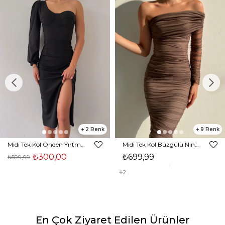
2
9
Midi Tek Kol Önden Yırtmaçlı Akira Kadın Siyah Elbise 22K000228
Midi Tek Kol Büzgülü Ninfe Kadın Vizon Tül Elbise 22K000524
₺300,00
₺699,99
₺599,99
2
En Çok Ziyaret Edilen Ürünler