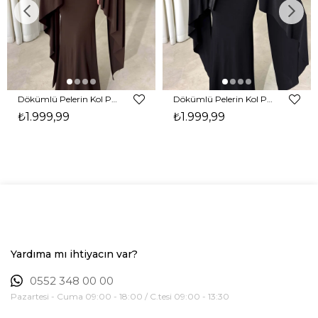
Dökümlü Pelerin Kol Pencere Detaylı Maxi Kahverengi Arlev Kadın Elbise 26Y511
Dökümlü Pelerin Kol Pencere Detaylı Maxi Siyah Arlev Kadın Elbise 26Y511
₺1.999,99
₺1.999,99
Yardıma mı ihtiyacın var?
0552 348 00 00
Pazartesi - Cuma 09:00 - 18:00 / C.tesi 09:00 - 13:30