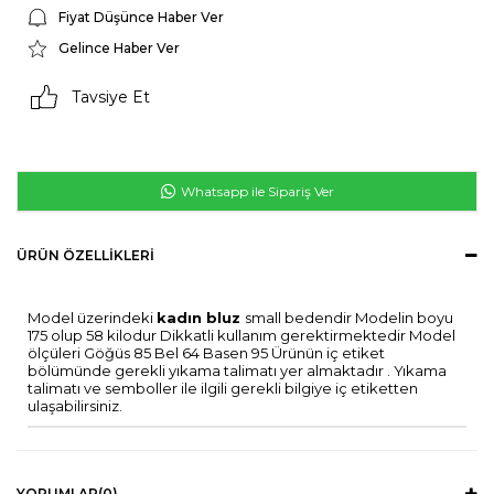
Fiyat Düşünce Haber Ver
Gelince Haber Ver
Tavsiye Et
Whatsapp ile Sipariş Ver
ÜRÜN ÖZELLIKLERI
Model üzerindeki
kadın bluz
small bedendir Modelin boyu
175 olup 58 kilodur Dikkatli kullanım gerektirmektedir Model
ölçüleri Göğüs 85 Bel 64 Basen 95 Ürünün iç etiket
bölümünde gerekli yıkama talimatı yer almaktadır . Yıkama
talimatı ve semboller ile ilgili gerekli bilgiye iç etiketten
ulaşabilirsiniz.
YORUMLAR
(0)