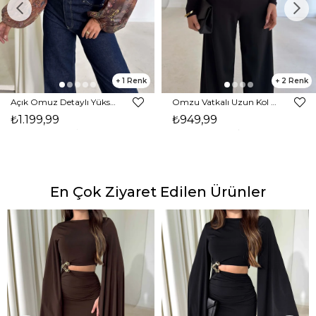
1
2
Açık Omuz Detaylı Yüksek Yaka Lendan Kahve Kadın bluz 26K026
Omzu Vatkalı Uzun Kol Degaje Yaka Dinre Kadın Siyah Bluz 26K101
₺1.199,99
₺949,99
En Çok Ziyaret Edilen Ürünler