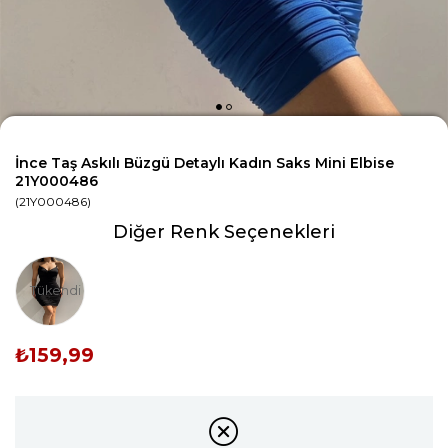
İnce Taş Askılı Büzgü Detaylı Kadın Saks Mini Elbise
21Y000486
(21Y000486)
Diğer Renk Seçenekleri
Tükendi
₺159,99