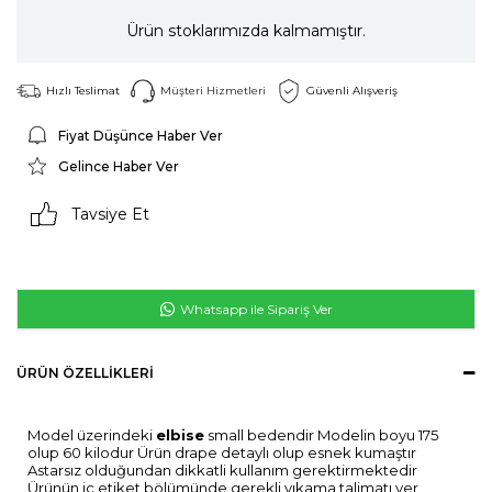
Ürün stoklarımızda kalmamıştır.
Hızlı Teslimat
Müşteri Hizmetleri
Güvenli Alışveriş
Fiyat Düşünce Haber Ver
Gelince Haber Ver
Tavsiye Et
Whatsapp ile Sipariş Ver
ÜRÜN ÖZELLIKLERI
Model üzerindeki
elbise
small bedendir Modelin boyu 175
olup 60 kilodur Ürün drape detaylı olup esnek kumaştır
Astarsız olduğundan dikkatli kullanım gerektirmektedir
Ürünün iç etiket bölümünde gerekli yıkama talimatı yer