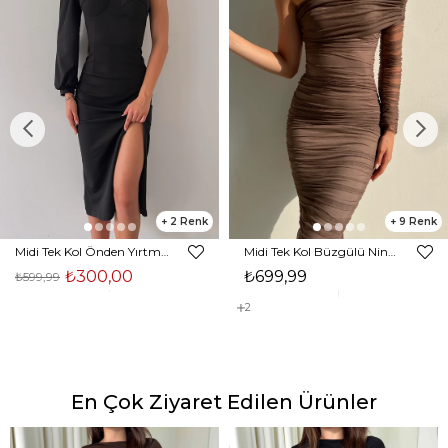
2
9
Midi Tek Kol Önden Yırtmaçlı Akira Kadın Siyah Elbise 22K000228
Midi Tek Kol Büzgülü Ninfe Kadın Vizon Tül Elbise 22K000524
₺300,00
₺699,99
₺599,99
2
En Çok Ziyaret Edilen Ürünler