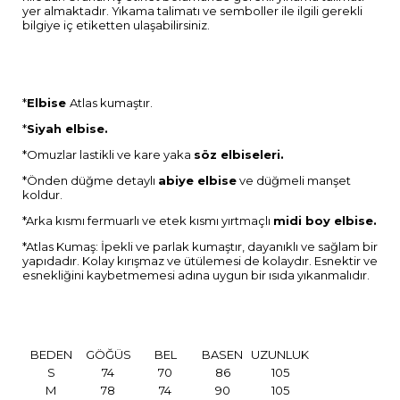
yer almaktadır. Yıkama talimatı ve semboller ile ilgili gerekli
bilgiye iç etiketten ulaşabilirsiniz.
*
Elbise
Atlas kumaştır.
*
Siyah elbise.
*Omuzlar lastikli ve kare yaka
söz elbiseleri.
*Önden düğme detaylı
abiye elbise
ve düğmeli manşet
koldur.
*Arka kısmı fermuarlı ve etek kısmı yırtmaçlı
midi boy elbise.
*Atlas Kumaş: İpekli ve parlak kumaştır, dayanıklı ve sağlam bir
yapıdadır. Kolay kırışmaz ve ütülemesi de kolaydır. Esnektir ve
esnekliğini kaybetmemesi adına uygun bir ısıda yıkanmalıdır.
BEDEN
GÖĞÜS
BEL
BASEN
UZUNLUK
S
74
70
86
105
M
78
74
90
105