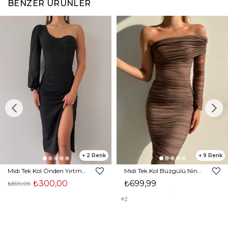
BENZER ÜRÜNLER
2
9
Midi Tek Kol Önden Yırtmaçlı Akira Kadın Siyah Elbise 22K000228
Midi Tek Kol Büzgülü Ninfe Kadın Vizon Tül Elbise 22K000524
₺300,00
₺699,99
₺599,99
2