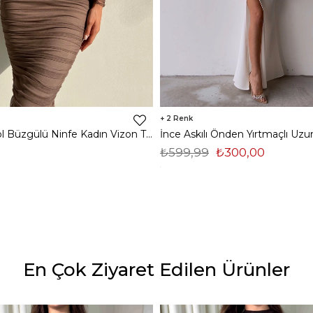
2
Midi Tek Kol Büzgülü Ninfe Kadın Vizon Tül Elbise 22K000524
₺599,99
₺300,00
En Çok Ziyaret Edilen Ürünler