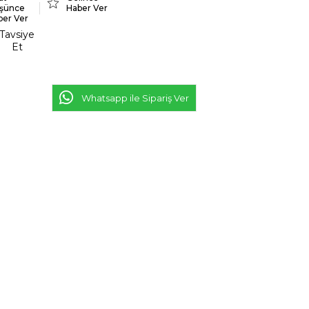
şünce
Haber Ver
ber Ver
Tavsiye
Et
Whatsapp ile Sipariş Ver