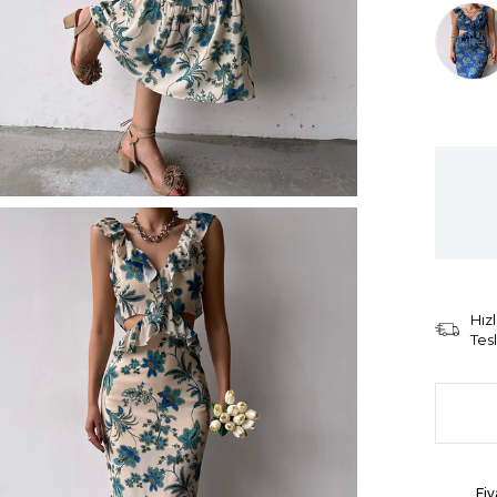
Tüken
Hızl
Tes
Fiy