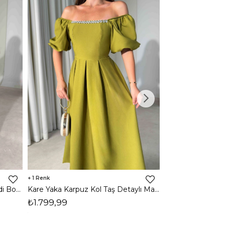
1
1
Halter Yaka Önden Yırtmaçlı Midi Boy Kahverengi Hasre Kadın Elbise 26Y502
Kare Yaka Karpuz Kol Taş Detaylı Maxi Yağ Yeşili Civo Kadın Elbise 206Y501
₺1.799,99
₺1.799,99