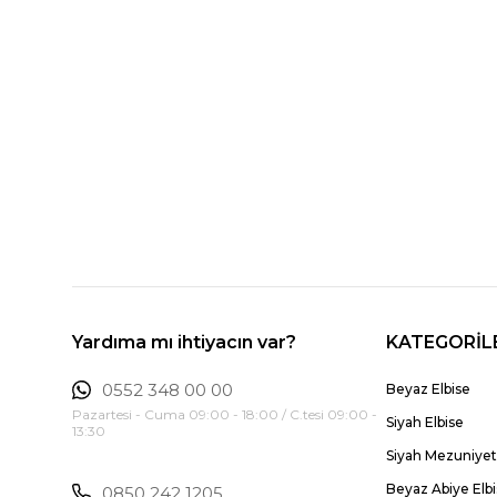
Yardıma mı ihtiyacın var?
KATEGORİL
0552 348 00 00
Beyaz Elbise
Pazartesi - Cuma 09:00 - 18:00 / C.tesi 09:00 -
Siyah Elbise
13:30
Siyah Mezuniyet 
Beyaz Abiye Elb
0850 242 1205