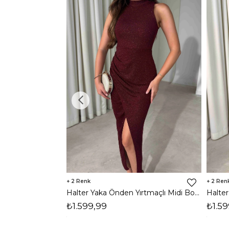
2
2
Halter Yaka Önden Yırtmaçlı Midi Boy Bordo Hasre Kadın Elbise 26Y502
₺1.599,99
₺1.59