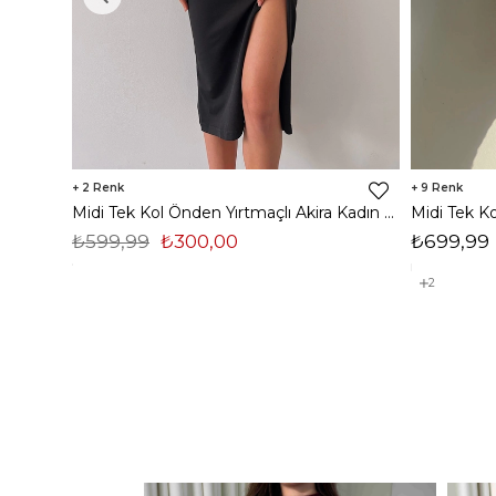
2
9
Midi Tek Kol Önden Yırtmaçlı Akira Kadın Siyah Elbise 22K000228
₺599,99
₺300,00
₺699,99
2