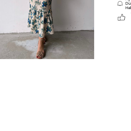
Dü
Ha