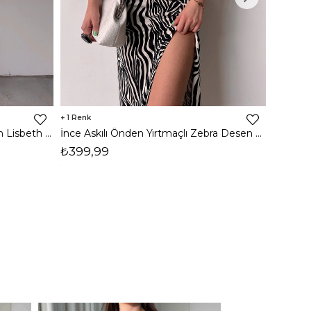
1
8
İnce Askılı Önden Yırtmaçlı Uzun Lisbeth Kadın Beyaz Elbise 22K000581
İnce Askılı Önden Yırtmaçlı Zebra Desen Citlali Kadın Renkli Elbise 22Y000068
₺399,99
₺789,
1