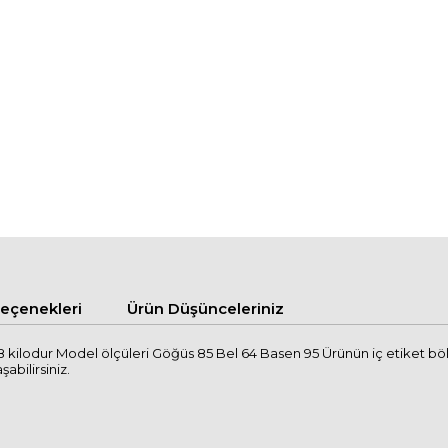
çenekleri
Ürün Düşünceleriniz
 kilodur Model ölçüleri Göğüs 85 Bel 64 Basen 95 Ürünün iç etiket bö
şabilirsiniz.