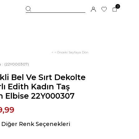
0
< < Önceki Sayfaya Dön
u
(22Y000307)
kli Bel Ve Sırt Dekolte
ırlı Edith Kadın Taş
n Elbise 22Y000307
9,99
Diğer Renk Seçenekleri