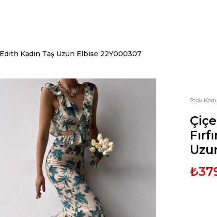
rlı Edith Kadın Taş Uzun Elbise 22Y000307
Stok Kod
Çiçe
Fırf
Uzu
₺37