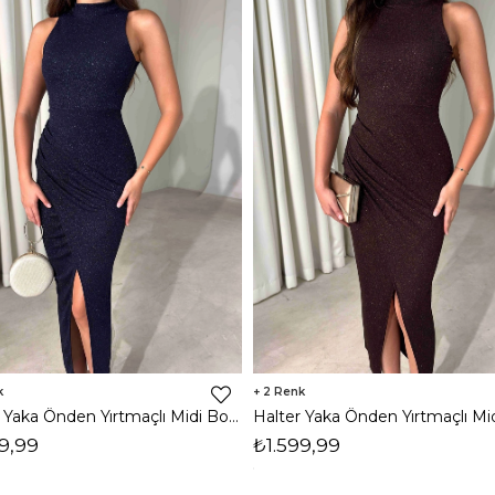
2
Halter Yaka Önden Yırtmaçlı Midi Boy Lacivert Hasre Kadın Elbise 26Y502
9,99
₺1.599,99