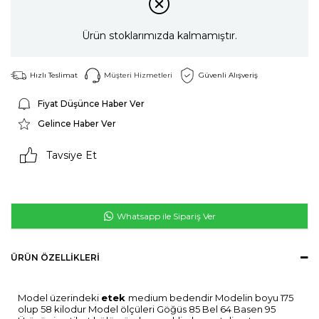
Ürün stoklarımızda kalmamıştır.
Hızlı Teslimat
Müşteri Hizmetleri
Güvenli Alışveriş
Fiyat Düşünce Haber Ver
Gelince Haber Ver
Tavsiye Et
Whatsapp ile Sipariş Ver
ÜRÜN ÖZELLIKLERI
Model üzerindeki
etek
medium bedendir Modelin boyu 175
olup 58 kilodur Model ölçüleri Göğüs 85 Bel 64 Basen 95