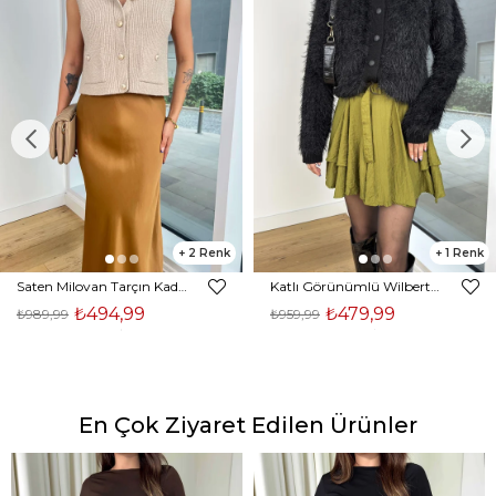
2
1
Saten Milovan Tarçın Kadın Etek 25K203
Katlı Görünümlü Wilberto Yeşil Kadın Mini Etek 25K153
₺494,99
₺479,99
₺989,99
₺959,99
En Çok Ziyaret Edilen Ürünler