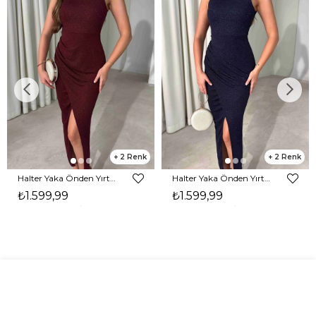
2
2
Halter Yaka Önden Yırtmaçlı Midi Boy Bordo Hasre Kadın Elbise 26Y502
Halter Yaka Önden Yırtmaçlı Midi Boy Lacivert Hasre Kadın Elbise 26Y502
₺1.599,99
₺1.599,99