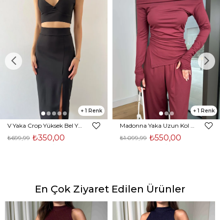
1
1
V Yaka Crop Yüksek Bel Yırtmaçlı Midi Etek Duarte Kadın Siyah İkili Takım 23Y000561
Madonna Yaka Uzun Kol Bluz Yüksek Bel Bol Paça Pantolon Börd Bordo Kadın Takım 25Y140
₺350,00
₺550,00
₺699,99
₺1.099,99
En Çok Ziyaret Edilen Ürünler