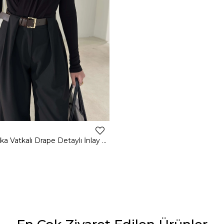
Kruvaze Yaka Vatkalı Drape Detaylı İnlay Siyah Kadın Bodysuit 26K411