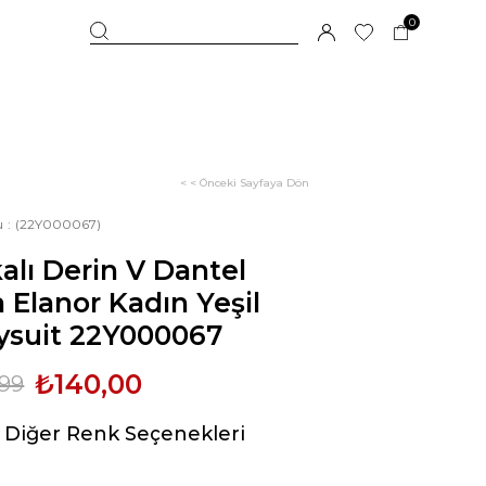
0
< < Önceki Sayfaya Dön
u
(22Y000067)
alı Derin V Dantel
 Elanor Kadın Yeşil
ysuit 22Y000067
₺140,00
,99
Diğer Renk Seçenekleri