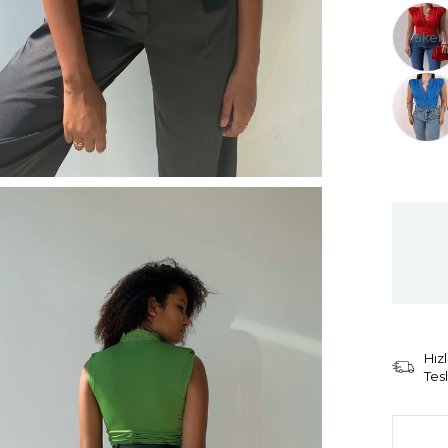
Tüken
Tüken
Hızl
Tes