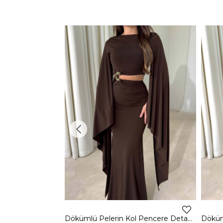
Dökümlü Pelerin Kol Pencere Detaylı Maxi Kahverengi Arlev Kadın Elbise 26Y511