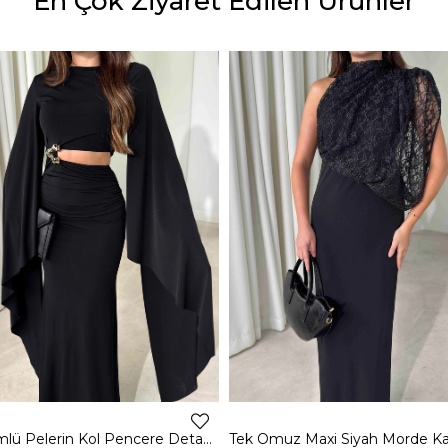
En Çok Ziyaret Edilen Ürünler
Dökümlü Pelerin Kol Pencere Detaylı Maxi Siyah Arlev Kadın Elbise 26Y511