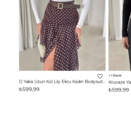
1
D Yaka Uzun Kol Lily Ekru Kadın Bodysuit 26K398
₺599,99
₺599,99