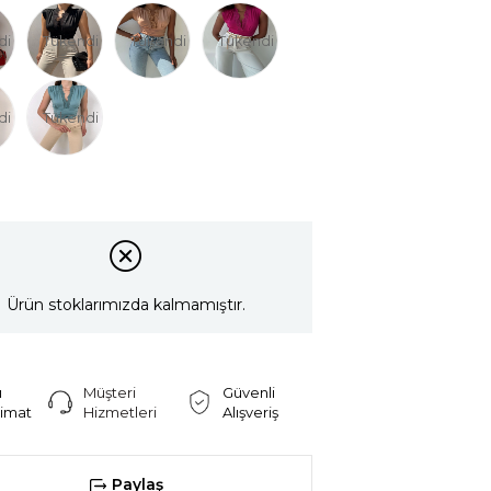
di
Tükendi
Tükendi
Tükendi
di
Tükendi
Ürün stoklarımızda kalmamıştır.
ı
Müşteri
Güvenli
limat
Hizmetleri
Alışveriş
Paylaş