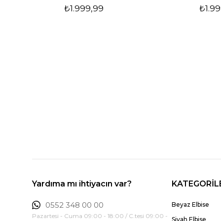
₺1.999,99
₺1.99
Yardıma mı ihtiyacın var?
KATEGORİL
0552 348 00 00
Beyaz Elbise
Pazartesi - Cuma 09:00 - 18:00 / C.tesi 09:00 -
Siyah Elbise