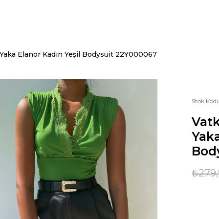
 Yaka Elanor Kadın Yeşil Bodysuit 22Y000067
Stok Kod
Vatk
Yaka
Bod
₺279