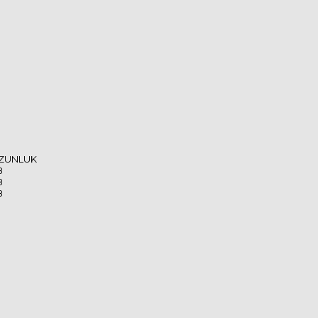
ZUNLUK
8
8
8