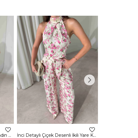
2
Tek Omuz Maxi Siyah Morde Kadın Elbise 26Y513
İnci Detaylı Çiçek Desenli İkili Yare Kadın Takım 26Y508