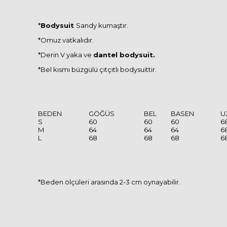
*
Bodysuit
Sandy kumaştır.
*Omuz vatkalıdır.
*Derin V yaka ve
dantel bodysuit.
*Bel kısmı büzgülü çıtçıtlı bodysuittir.
BEDEN
GÖĞÜS
BEL
BASEN
U
S
60
60
60
6
M
64
64
64
6
L
68
68
68
6
*Beden ölçüleri arasında 2-3 cm oynayabilir.