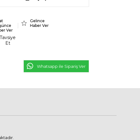
at
Gelince
şünce
Haber Ver
ber Ver
Tavsiye
Et
Whatsapp ile Sipariş Ver
ktadır.