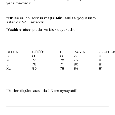
yer almaktadır .
*
Elbise
ürün Viskon kumaştır.
Mini elbise
göğüs kısmı
astarlıdır. %5 Elestandır.
*
Yazlık elbise
ip askılı ve bisiklet yakadır.
BEDEN
GÖĞÜS
BEL
BASEN
UZUNLU
S
68
66
72
81
M
72
70
76
81
L
76
74
80
81
XL
80
78
84
81
*Beden ölçüleri arasında 2-3 cm oynayabilir.