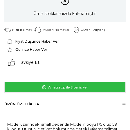
Ürün stoklarımızda kalmamıştır.
Hızlı Teslimat
Müşteri Hizmetleri
Güvenli Alışveriş
Fiyat Düşünce Haber Ver
Gelince Haber Ver
Tavsiye Et
Whatsapp ile Sipariş Ver
ÜRÜN ÖZELLIKLERI
Model üzerindeki small bedendir.Modelin boyu 175 olup 58
kilodur. Ürünün iç etiket bölümünde gerekli yıkama talimatı