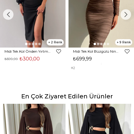
2
9
Midi Tek Kol Önden Yırtmaçlı Akira Kadın Siyah Elbise 22K000228
Midi Tek Kol Büzgülü Ninfe Kadın Vizon Tül Elbise 22K000524
₺300,00
₺699,99
₺599,99
2
En Çok Ziyaret Edilen Ürünler