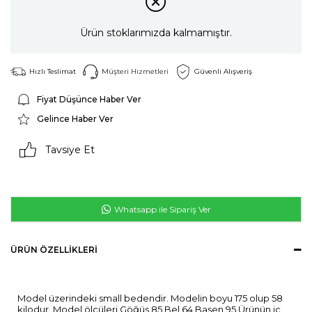
Ürün stoklarımızda kalmamıştır.
Hızlı Teslimat
Müşteri Hizmetleri
Güvenli Alışveriş
Fiyat Düşünce Haber Ver
Gelince Haber Ver
Tavsiye Et
Whatsapp ile Sipariş Ver
ÜRÜN ÖZELLIKLERI
Model üzerindeki small bedendir. Modelin boyu 175 olup 58
kilodur. Model ölçüleri Göğüs 85 Bel 64 Basen 95 Ürünün iç