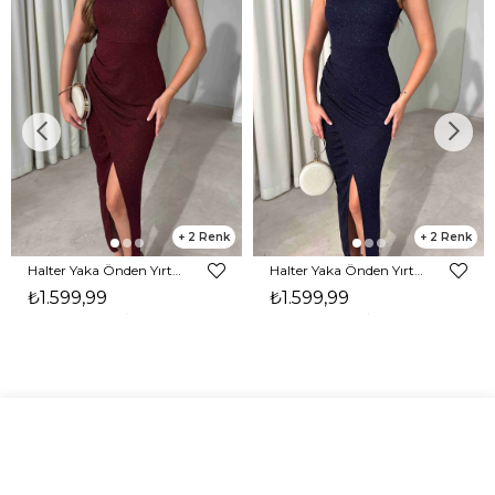
2
2
Halter Yaka Önden Yırtmaçlı Midi Boy Bordo Hasre Kadın Elbise 26Y502
Halter Yaka Önden Yırtmaçlı Midi Boy Lacivert Hasre Kadın Elbise 26Y502
₺1.599,99
₺1.599,99