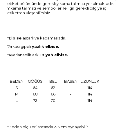
etiket bölümünde gerekli yıkama talimatı yer almaktadır.
Yıkama talimatı ve semboller ile ilgili gerekli bilgiye iç
etiketten ulaşabilirsiniz.
*
Elbise
astarlı ve kapamasızdır.
*Arkası gipeli
yazlık elbise.
*Ayarlanabilir askılı
siyah elbise.
BEDEN
GÖĞÜS
BEL
BASEN
UZUNLUK
S
64
62
-
114
M
68
66
-
114
L
72
70
-
114
*Beden ölçüleri arasında 2-3 cm oynayabilir.