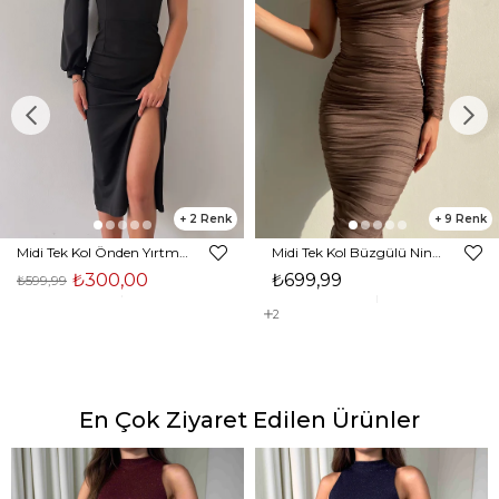
2
9
Midi Tek Kol Önden Yırtmaçlı Akira Kadın Siyah Elbise 22K000228
Midi Tek Kol Büzgülü Ninfe Kadın Vizon Tül Elbise 22K000524
₺300,00
₺699,99
₺599,99
2
En Çok Ziyaret Edilen Ürünler