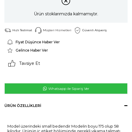
Ürün stoklarımızda kalmamıştır.
Hızlı Teslimat
Müşteri Hizmetleri
Güvenli Alışveriş
Fiyat Düşünce Haber Ver
Gelince Haber Ver
Tavsiye Et
Whatsapp ile Sipariş Ver
ÜRÜN ÖZELLIKLERI
Model üzerindeki small bedendir Modelin boyu 175 olup 58
kilodur. Ürünün iç etiket bölümünde gerekli yıkama talimatı