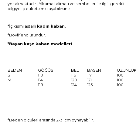
yer almaktadır . Yıkama talimatı ve semboller ile ilgili gerekli
bilgiye iç etiketten ulaşabilirsiniz.
*İç kısmı astarlı
kadın kaban.
*Boyfriend üründür.
*Bayan kaşe kaban modelleri
BEDEN
GÖĞÜS
BEL
BASEN
UZUNLU
S
110
116
117
100
M
114
120
121
100
L
118
124
125
100
*Beden ölçüleri arasında 2-3 cm oynayabilir.