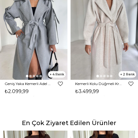
4
2
Geniş Yaka Kemerli Adel Gri Kadın Kaban 26K002
Kemerli Kolu Düğmeli Kruvaze Yaka Tayline Bej Kadın Kaban 26K104
₺2.099,99
₺3.499,99
En Çok Ziyaret Edilen Ürünler