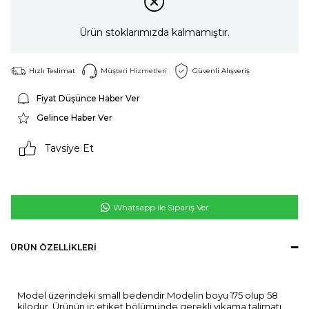
Ürün stoklarımızda kalmamıştır.
Hızlı Teslimat
Müşteri Hizmetleri
Güvenli Alışveriş
Fiyat Düşünce Haber Ver
Gelince Haber Ver
Tavsiye Et
Whatsapp ile Sipariş Ver
ÜRÜN ÖZELLIKLERI
Model üzerindeki small bedendir.Modelin boyu 175 olup 58
kilodur. Ürünün iç etiket bölümünde gerekli yıkama talimatı