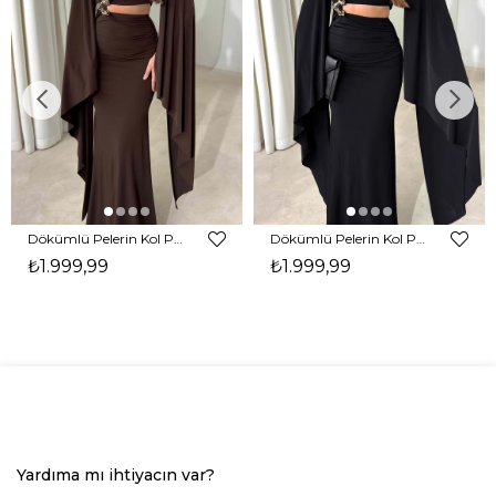
Dökümlü Pelerin Kol Pencere Detaylı Maxi Kahverengi Arlev Kadın Elbise 26Y511
Dökümlü Pelerin Kol Pencere Detaylı Maxi Siyah Arlev Kadın Elbise 26Y511
₺1.999,99
₺1.999,99
Yardıma mı ihtiyacın var?