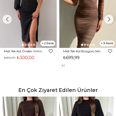
2
9
Midi Tek Kol Önden Yırtmaçlı Akira Kadın Siyah Elbise 22K000228
Midi Tek Kol Büzgülü Ninfe Kadın Vizon Tül Elbise 22K000524
₺300,00
₺699,99
₺599,99
2
En Çok Ziyaret Edilen Ürünler