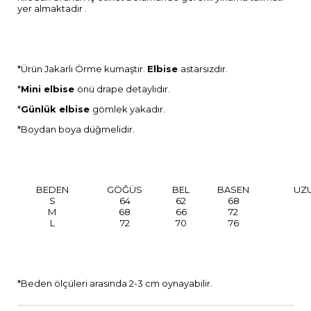
yer almaktadır .
*Ürün Jakarlı Örme kumaştır.
Elbise
astarsızdır.
*
Mini elbise
önü drape detaylıdır.
*
Günlük elbise
gömlek yakadır.
*Boydan boya düğmelidir.
BEDEN
GÖĞÜS
BEL
BASEN
UZ
S
64
62
68
M
68
66
72
L
72
70
76
*Beden ölçüleri arasında 2-3 cm oynayabilir.