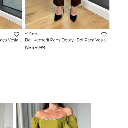
1
Beli Kemerli Pens Detaylı Bol Paça Vesla Siyah Kadın Pantolon 25Y031
Beli Kemerli Pens Detaylı Bol Paça Vesla Kahve Kadın Pantolon 25Y031
₺699,
₺849,99