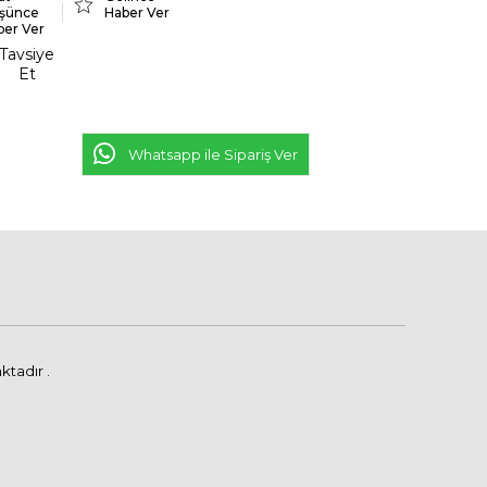
şünce
Haber Ver
ber Ver
Tavsiye
Et
Whatsapp ile Sipariş Ver
ktadır .