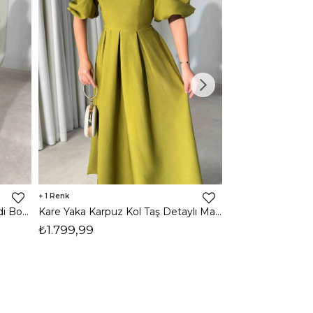
1
1
Halter Yaka Önden Yırtmaçlı Midi Boy Kahverengi Hasre Kadın Elbise 26Y502
Kare Yaka Karpuz Kol Taş Detaylı Maxi Yağ Yeşili Civo Kadın Elbise 206Y501
₺1.799,99
₺1.799,99