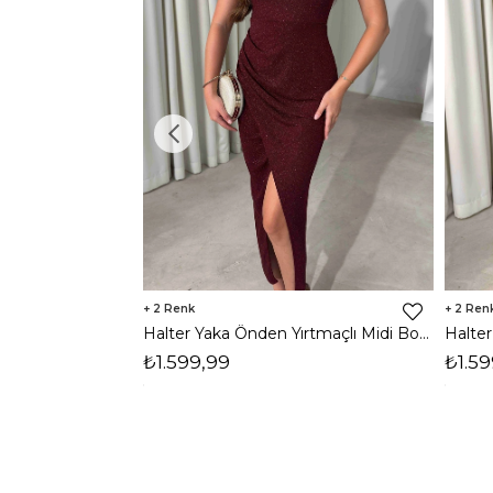
2
2
Halter Yaka Önden Yırtmaçlı Midi Boy Bordo Hasre Kadın Elbise 26Y502
₺1.599,99
₺1.59