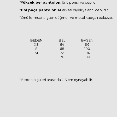
*
Yüksek bel pantolon
, önü pensli ve ceplidir.
*
Bol paça pantolonlar
arkası biyeli yalancı ceplidir.
*Önü fermuarlı, içten düğmeli ve metal kapçalı palazzo.
BEDEN
BEL
BASEN
XS
64
96
S
68
100
M
72
104
L
76
108
*Beden ölçüleri arasında 2-3 cm oynayabilir.