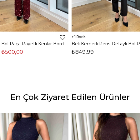
1
Yüksek Bel Bol Paça Payetli Kenlar Bordo Kadın Pantolon 25K348
₺500,00
₺849,99
En Çok Ziyaret Edilen Ürünler