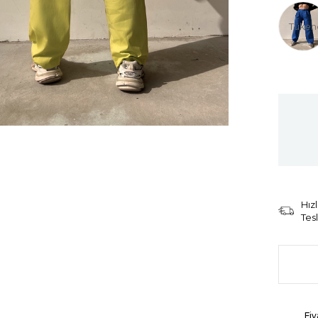
Tüken
Hızl
Tes
Fiy