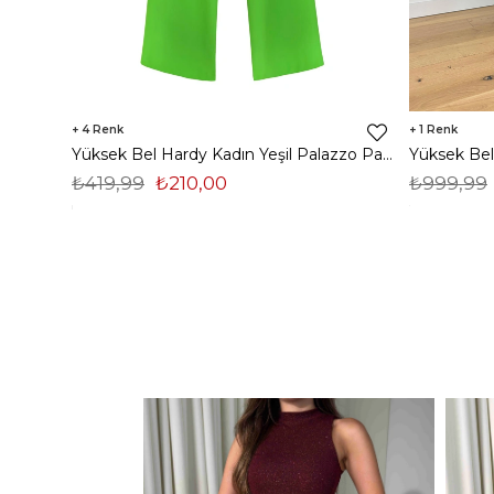
4
1
Yüksek Bel Hardy Kadın Yeşil Palazzo Pantolon 23K000407
₺419,99
₺210,00
₺999,99