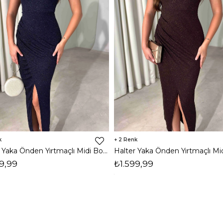
2
Halter Yaka Önden Yırtmaçlı Midi Boy Lacivert Hasre Kadın Elbise 26Y502
9,99
₺1.599,99