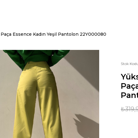
u Paça Essence Kadın Yeşil Pantolon 22Y000080
Stok Kod
Yüks
Paça
Pan
₺319,