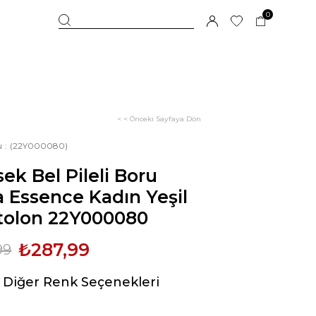
0
< < Önceki Sayfaya Dön
u
(22Y000080)
ek Bel Pileli Boru
 Essence Kadın Yeşil
tolon 22Y000080
₺287,99
99
Diğer Renk Seçenekleri