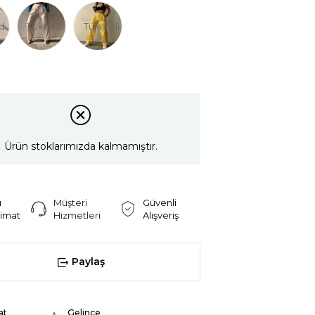
di
Tükendi
Tükendi
Ürün stoklarımızda kalmamıştır.
ı
Müşteri
Güvenli
limat
Hizmetleri
Alışveriş
Paylaş
at
Gelince