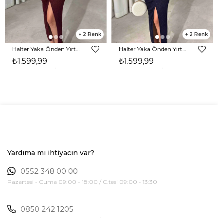
2
2
Halter Yaka Önden Yırtmaçlı Midi Boy Bordo Hasre Kadın Elbise 26Y502
Halter Yaka Önden Yırtmaçlı Midi Boy Lacivert Hasre Kadın Elbise 26Y502
₺1.599,99
₺1.599,99
Yardıma mı ihtiyacın var?
0552 348 00 00
Pazartesi - Cuma 09:00 - 18:00 / C.tesi 09:00 - 13:30
0850 242 1205