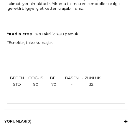
talimatı yer almaktadır. Yıkama talimatı ve semboller ile ilgili
gerekli bilgiye iç etiketten ulaşabilirsiniz.
*Kadın crop, %
70 akrilik %20 pamuk.
*Esnektir, triko kumaştır.
BEDEN
GÖĞÜS
BEL
BASEN
UZUNLUK
STD
90
70
-
32
YORUMLAR
(0)