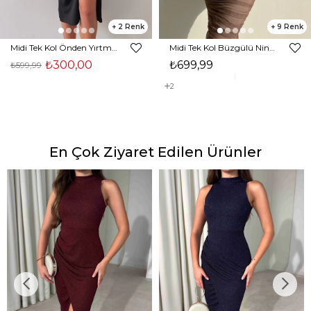
2
9
Midi Tek Kol Önden Yırtmaçlı Akira Kadın Siyah Elbise 22K000228
Midi Tek Kol Büzgülü Ninfe Kadın Vizon Tül Elbise 22K000524
₺300,00
₺699,99
₺599,99
2
En Çok Ziyaret Edilen Ürünler