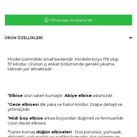
Whatsapp ile Sipariş Ver
ÜRÜN ÖZELLIKLERI
Model üzerindeki small bedendir. Modelin boyu 176 olup
57 kilodur. Ürünün iç etiket bölümünde gerekli yıkama
talimatı yer almaktadır.
*
Elbise
ürün saten kumaştır.
Abiye elbise
astarsızdır.
*
Gece elbisesi
dik yaka ve balon koldur. Drape detaylı ve
yırtmaçlıdır.
*
Midi boy elbise
arkası boyundan düğmeli ve fermuarlıdır.
Uzun davet elbisesi.
*Saten kumaş
düğün elbiseleri
: Düz pürüzsüz, yumuşak,
dökümlü, çok parlak ve zarif bir kumaştır. Yaz aylarının en