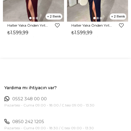
2
2
Halter Yaka Önden Yırtmaçlı Midi Boy Bordo Hasre Kadın Elbise 26Y502
Halter Yaka Önden Yırtmaçlı Midi Boy Lacivert Hasre Kadın Elbise 26Y502
₺1.599,99
₺1.599,99
Yardıma mı ihtiyacın var?
0552 348 00 00
Pazartesi - Cuma 09:00 - 18:00 / C.tesi 09:00 - 13:30
0850 242 1205
Pazartesi - Cuma 09:00 - 18:30 / C.tesi 09:00 - 13:30