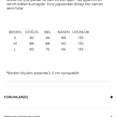
tercih edilen kumaşıdır. İnce yapısından dolayı her zaman
serin tutar.
BEDEN
GÖĞÜS
BEL
BASEN
UZUNLUK
S
82
64
86
135
M
86
68
90
135
L
90
72
94
135
*Beden ölçüleri arasında 2-3 cm oynayabilir.
YORUMLAR
(0)