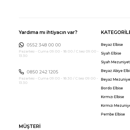
Yardıma mı ihtiyacın var?
KATEGORİL
0552 348 00 00
Beyaz Elbise
Pazartesi - Cuma 09:00 - 18:00 / C.tesi 09:00 -
Siyah Elbise
13:30
Siyah Mezuniyet 
Beyaz Abiye Elb
0850 242 1205
Pazartesi - Cuma 09:00 - 18:30 / C.tesi 09:00 -
Beyaz Mezuniyet
13:30
Bordo Elbise
Kırmızı Elbise
Kırmızı Mezuniye
Pembe Elbise
MÜŞTERİ