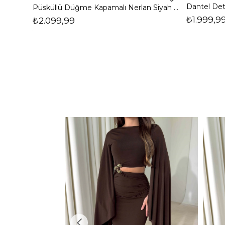
Püsküllü Düğme Kapamalı Nerlan Siyah Kadın Ceket 26K336
₺1.999,9
₺2.099,99