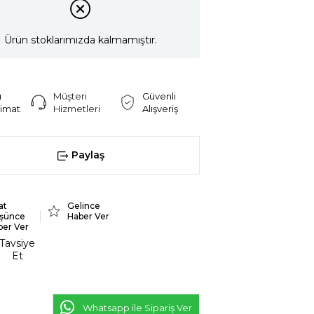
Ürün stoklarımızda kalmamıştır.
ı
Müşteri
Güvenli
limat
Hizmetleri
Alışveriş
Paylaş
at
Gelince
şünce
Haber Ver
ber Ver
Tavsiye
Et
Whatsapp ile Sipariş Ver