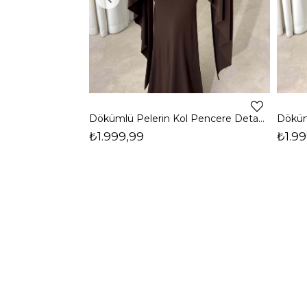
Dökümlü Pelerin Kol Pencere Detaylı Maxi Kahverengi Arlev Kadın Elbise 26Y511
₺1.999,99
₺1.99