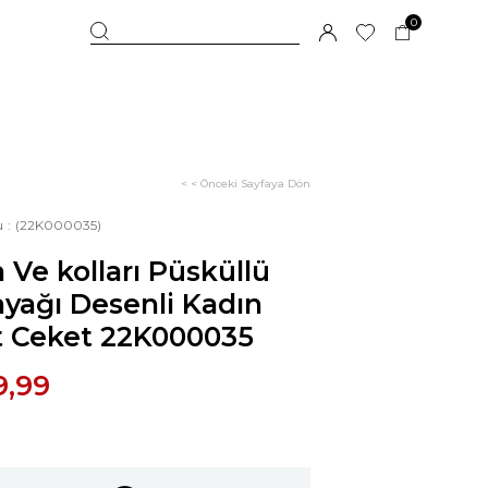
0
< < Önceki Sayfaya Dön
u
(22K000035)
 Ve kolları Püsküllü
yağı Desenli Kadın
t Ceket 22K000035
9,99