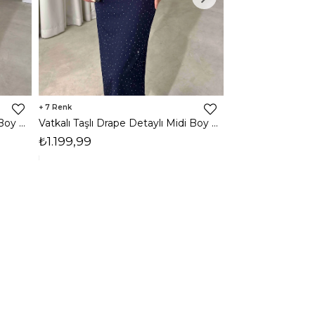
7
3
Vatkalı Taşlı Drape Detaylı Midi Boy Kahverengi Jesep Kadın Elbise 26Y282
Vatkalı Taşlı Drape Detaylı Midi Boy Lacivert Jesep Kadın Elbise 26Y282
₺1.199,99
₺1.599,99