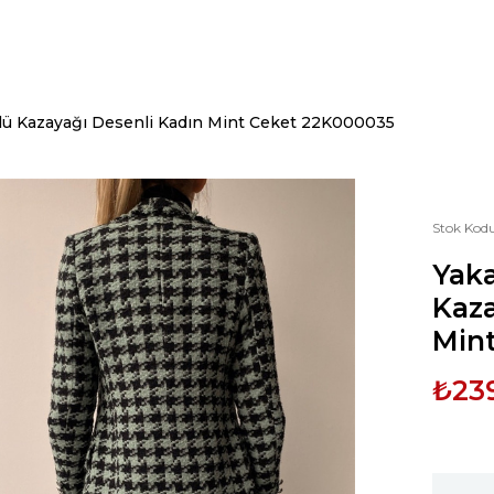
üllü Kazayağı Desenli Kadın Mint Ceket 22K000035
Stok Kod
Yaka
Kaza
Min
₺23