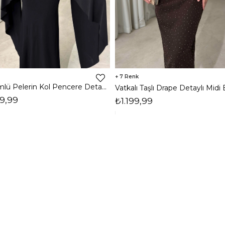
7
Dökümlü Pelerin Kol Pencere Detaylı Maxi Siyah Arlev Kadın Elbise 26Y511
9,99
₺1.199,99