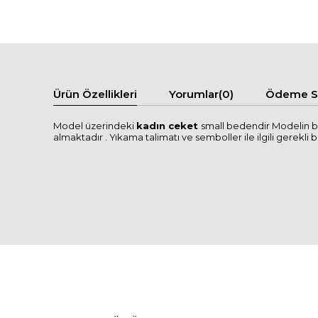
Ürün Özellikleri
Yorumlar
(0)
Ödeme Se
Model üzerindeki
kadın ceket
small bedendir Modelin bo
almaktadır . Yıkama talimatı ve semboller ile ilgili gerekli bi