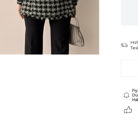
Hızl
Tes
Fiy
Dü
Ha