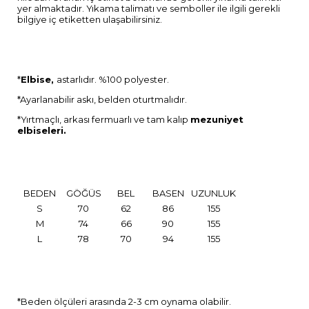
yer almaktadır. Yıkama talimatı ve semboller ile ilgili gerekli
bilgiye iç etiketten ulaşabilirsiniz.
*
Elbise,
astarlıdır. %100 polyester.
*Ayarlanabilir askı, belden oturtmalıdır.
*Yırtmaçlı, arkası fermuarlı ve tam kalıp
mezuniyet
elbiseleri.
BEDEN
GÖĞÜS
BEL
BASEN
UZUNLUK
S
70
62
86
155
M
74
66
90
155
L
78
70
94
155
*Beden ölçüleri arasında 2-3 cm oynama olabilir.