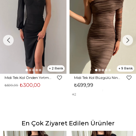
2
9
Midi Tek Kol Önden Yırtmaçlı Akira Kadın Siyah Elbise 22K000228
Midi Tek Kol Büzgülü Ninfe Kadın Vizon Tül Elbise 22K000524
₺300,00
₺699,99
₺599,99
2
En Çok Ziyaret Edilen Ürünler