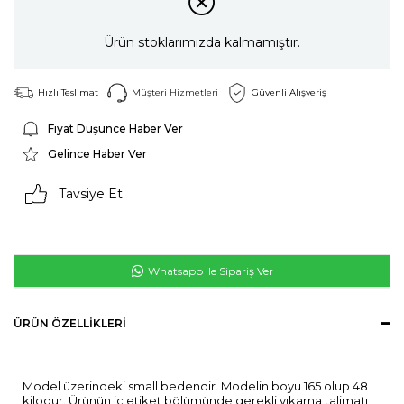
Ürün stoklarımızda kalmamıştır.
Hızlı Teslimat
Müşteri Hizmetleri
Güvenli Alışveriş
Fiyat Düşünce Haber Ver
Gelince Haber Ver
Tavsiye Et
Whatsapp ile Sipariş Ver
ÜRÜN ÖZELLIKLERI
Model üzerindeki small bedendir. Modelin boyu 165 olup 48
kilodur. Ürünün iç etiket bölümünde gerekli yıkama talimatı