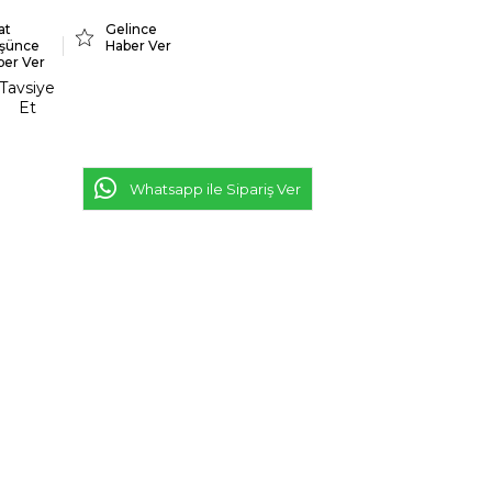
at
Gelince
şünce
Haber Ver
ber Ver
Tavsiye
Et
Whatsapp ile Sipariş Ver