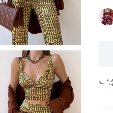
Tüken
Hızl
Tes