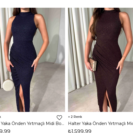
2
Halter Yaka Önden Yırtmaçlı Midi Boy Lacivert Hasre Kadın Elbise 26Y502
9,99
₺1.599,99