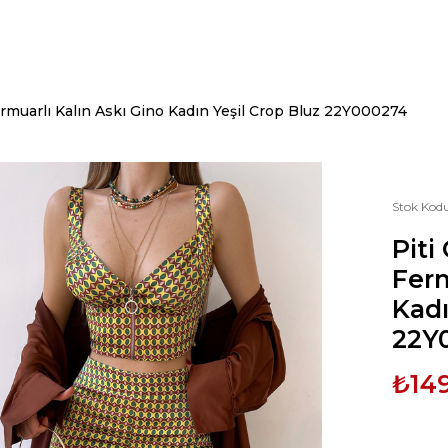
rmuarlı Kalın Askı Gino Kadın Yeşil Crop Bluz 22Y000274
Stok Kod
Piti
Ferm
Kadı
22Y
₺14