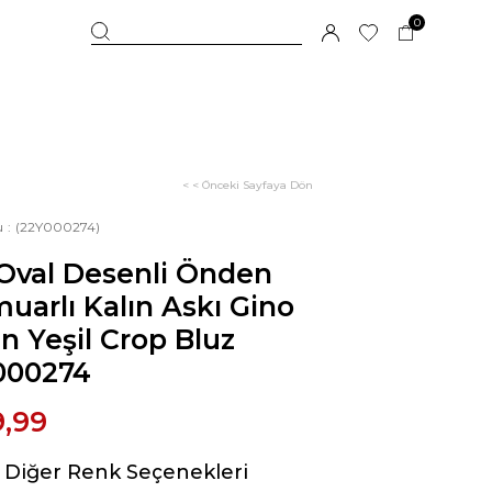
0
< < Önceki Sayfaya Dön
u
(22Y000274)
 Oval Desenli Önden
uarlı Kalın Askı Gino
n Yeşil Crop Bluz
000274
9,99
Diğer Renk Seçenekleri