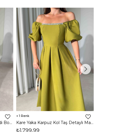
1
1
Halter Yaka Önden Yırtmaçlı Midi Boy Kahverengi Hasre Kadın Elbise 26Y502
Kare Yaka Karpuz Kol Taş Detaylı Maxi Yağ Yeşili Civo Kadın Elbise 206Y501
₺1.799,99
₺1.799,99