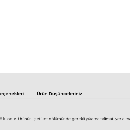
çenekleri
Ürün Düşünceleriniz
kilodur. Ürünün iç etiket bölümünde gerekli yıkama talimatı yer almakta