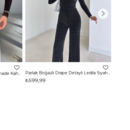
4
Parlak Boğazlı Drape Detaylı Ledila Siyah Kadın Bluz 26K150
Boğazlı Yanı Drape Detaylı Belmade Kahve Kadın Bluz 26K113
₺599,99
₺399,