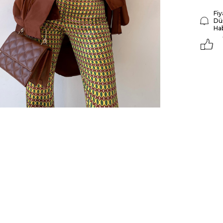
Fiy
Dü
Ha