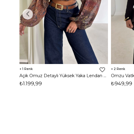
1
2
Açık Omuz Detaylı Yüksek Yaka Lendan Kahve Kadın bluz 26K026
₺1.199,99
₺949,99