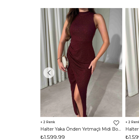
2
2
Halter Yaka Önden Yırtmaçlı Midi Boy Bordo Hasre Kadın Elbise 26Y502
₺1.599,99
₺1.59