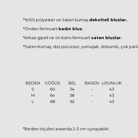
*%100 polyester ve Saten kumaş
dekolteli bluzlar.
*Önden fermuarlı
kadın bluz.
*Arkası gipeli ve ön kısmı fermuarlı
saten bluzlar.
*Saten Kumaş; düz pürüzsüz, yumuşak, dökümlü, çok parlak v
BEDEN
GÖĞÜS
BEL
BASEN
UZUNLUK
S
60
54
-
43
M
64
58
-
43
L
68
62
-
43
*Beden ölçüleri arasında 2-3 cm oynayabilir.