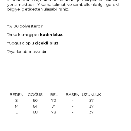
yer almaktadır . Yıkama talimatı ve semboller ile ilgili gerekli
bilgiye iç etiketten ulaşabilirsiniz.
*%100 polyesterdir.
*Arka kısmı gipeli
kadın bluz.
*Göğüs gloplu
çiçekli bluz.
*Ayarlanabilir askılıdır.
BEDEN
GÖĞÜS
BEL
BASEN
UZUNLUK
S
60
70
-
37
M
64
74
-
37
L
68
78
-
37