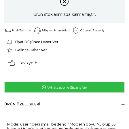
Ürün stoklarımızda kalmamıştır.
Hızlı Teslimat
Müşteri Hizmetleri
Güvenli Alışveriş
Fiyat Düşünce Haber Ver
Gelince Haber Ver
Tavsiye Et
Whatsapp ile Sipariş Ver
ÜRÜN ÖZELLIKLERI
Model üzerindeki small bedendir.Modelin boyu 175 olup 55
kilodur.Ürünün iç etiket bölümünde gerekli yıkama talimatı