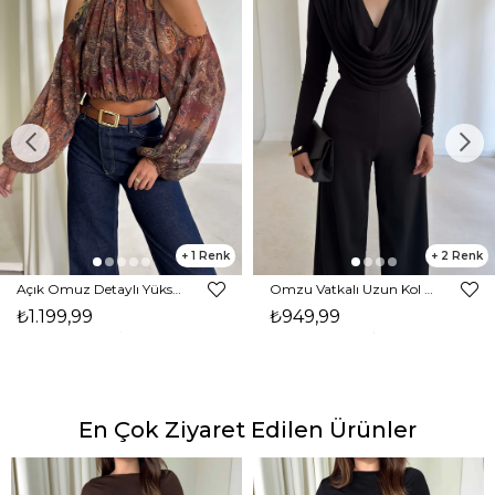
1
2
Açık Omuz Detaylı Yüksek Yaka Lendan Kahve Kadın bluz 26K026
Omzu Vatkalı Uzun Kol Degaje Yaka Dinre Kadın Siyah Bluz 26K101
₺1.199,99
₺949,99
En Çok Ziyaret Edilen Ürünler