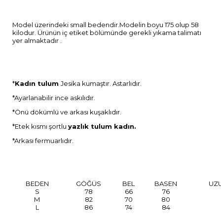
Model üzerindeki small bedendir.Modelin boyu 175 olup 58
kilodur. Ürünün iç etiket bölümünde gerekli yıkama talimatı
yer almaktadır .
*
Kadın tulum
Jesika kumaştır. Astarlıdır.
*Ayarlanabilir ince askılıdır.
*Önü dökümlü ve arkası kuşaklıdır.
*Etek kısmı şortlu
yazlık tulum kadın.
*Arkası fermuarlıdır.
BEDEN
GÖĞÜS
BEL
BASEN
UZ
S
78
66
76
M
82
70
80
L
86
74
84