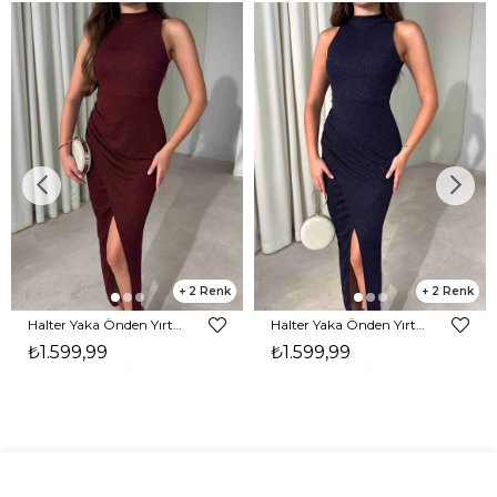
2
2
Halter Yaka Önden Yırtmaçlı Midi Boy Bordo Hasre Kadın Elbise 26Y502
Halter Yaka Önden Yırtmaçlı Midi Boy Lacivert Hasre Kadın Elbise 26Y502
₺1.599,99
₺1.599,99