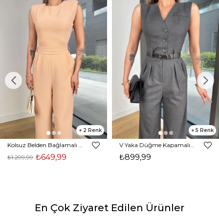
2
5
Kolsuz Belden Bağlamalı Tırast Taş Kadın Tulum 25Y272
V Yaka Düğme Kapamalı Beli Kemerli Pens Detaylı Bol Paça Velvıt Antrasit Kadın Tulum 25Y116
₺649,99
₺899,99
₺1.299,99
En Çok Ziyaret Edilen Ürünler