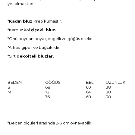
yer almaktadır .
*
Kadın bluz
Krep kumaştır.
*Karpuz kol
çiçekli bluz.
*Önü boydan boya çengelli ve göğüs pilelidir.
*Arkası gipeli ve bağcıklıdır.
*Sırt
dekolteli
bluzlar.
BEDEN
GÖĞÜS
BEL
UZUNLUK
S
68
60
38
M
72
64
38
L
76
68
38
*Beden ölçüleri arasında 2-3 cm oynayabilir.