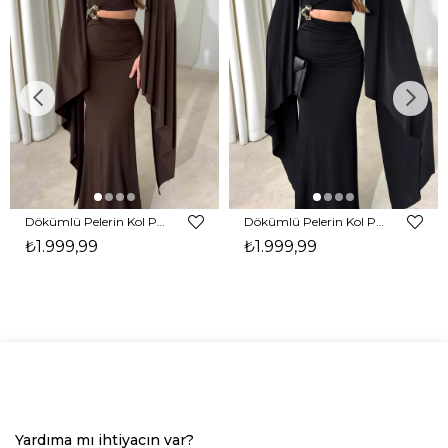
Dökümlü Pelerin Kol Pencere Detaylı Maxi Kahverengi Arlev Kadın Elbise 26Y511
Dökümlü Pelerin Kol Pencere Detaylı Maxi Siyah Arlev Kadın Elbise 26Y511
₺1.999,99
₺1.999,99
Yardıma mı ihtiyacın var?