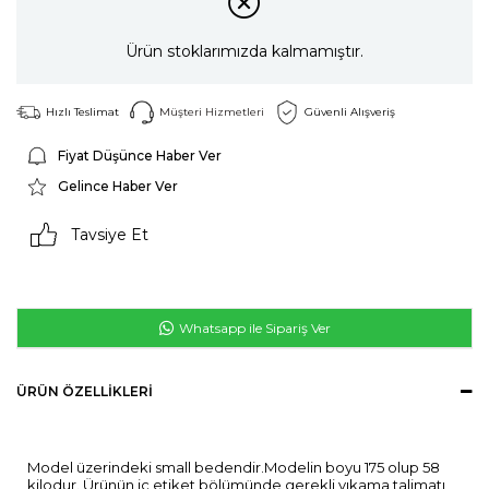
Ürün stoklarımızda kalmamıştır.
Hızlı Teslimat
Müşteri Hizmetleri
Güvenli Alışveriş
Fiyat Düşünce Haber Ver
Gelince Haber Ver
Tavsiye Et
Whatsapp ile Sipariş Ver
ÜRÜN ÖZELLIKLERI
Model üzerindeki small bedendir.Modelin boyu 175 olup 58
kilodur. Ürünün iç etiket bölümünde gerekli yıkama talimatı