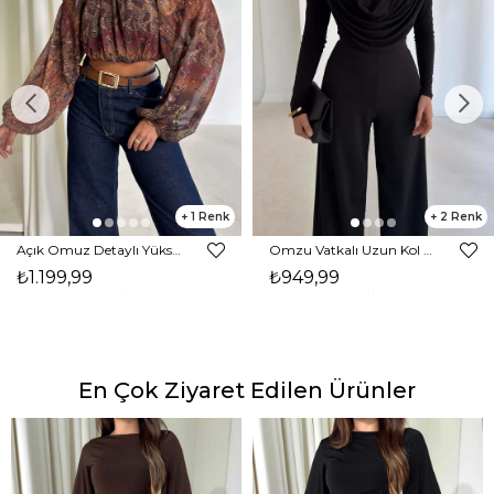
1
2
Açık Omuz Detaylı Yüksek Yaka Lendan Kahve Kadın bluz 26K026
Omzu Vatkalı Uzun Kol Degaje Yaka Dinre Kadın Siyah Bluz 26K101
₺1.199,99
₺949,99
En Çok Ziyaret Edilen Ürünler