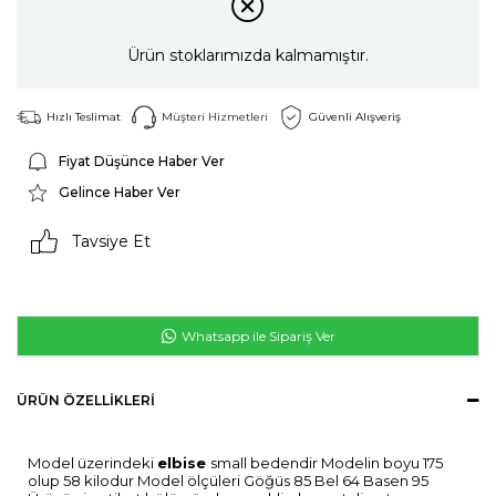
Ürün stoklarımızda kalmamıştır.
Hızlı Teslimat
Müşteri Hizmetleri
Güvenli Alışveriş
Fiyat Düşünce Haber Ver
Gelince Haber Ver
Tavsiye Et
Whatsapp ile Sipariş Ver
ÜRÜN ÖZELLIKLERI
Model üzerindeki
elbise
small bedendir Modelin boyu 175
olup 58 kilodur Model ölçüleri Göğüs 85 Bel 64 Basen 95