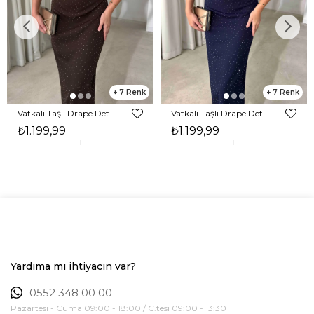
7
7
Vatkalı Taşlı Drape Detaylı Midi Boy Kahverengi Jesep Kadın Elbise 26Y282
Vatkalı Taşlı Drape Detaylı Midi Boy Lacivert Jesep Kadın Elbise 26Y282
₺1.199,99
₺1.199,99
Yardıma mı ihtiyacın var?
0552 348 00 00
Pazartesi - Cuma 09:00 - 18:00 / C.tesi 09:00 - 13:30