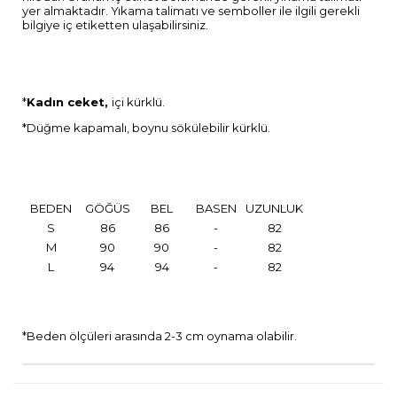
yer almaktadır. Yıkama talimatı ve semboller ile ilgili gerekli
bilgiye iç etiketten ulaşabilirsiniz.
*
Kadın ceket,
içi kürklü.
*Düğme kapamalı, boynu sökülebilir kürklü.
BEDEN
GÖĞÜS
BEL
BASEN
UZUNLUK
S
86
86
-
82
M
90
90
-
82
L
94
94
-
82
*Beden ölçüleri arasında 2-3 cm oynama olabilir.