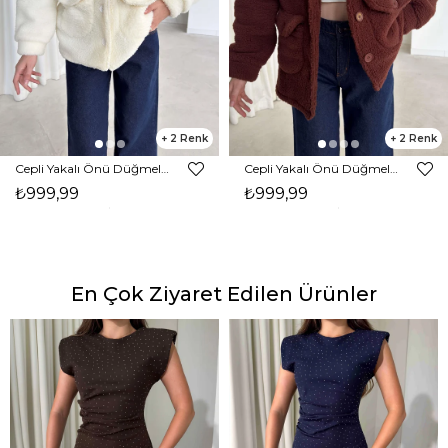
2
2
Cepli Yakalı Önü Düğmeli Rila Ekru Kadın Peluş Mont 26K343
Cepli Yakalı Önü Düğmeli Rila Kahve Kadın Peluş Mont 26K343
₺999,99
₺999,99
En Çok Ziyaret Edilen Ürünler