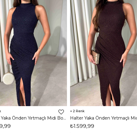
2
Halter Yaka Önden Yırtmaçlı Midi Boy Lacivert Hasre Kadın Elbise 26Y502
9,99
₺1.599,99