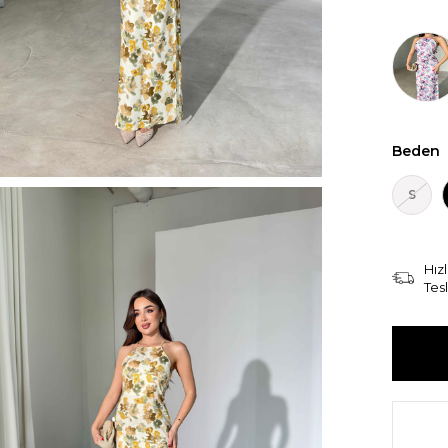
Beden
S
Hızl
Tes