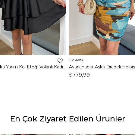
2
Kruvaze Yaka Yarım Kol Eteği Volanlı Kadın Siyah Saten Mini Elbise 24Y300
₺779,99
En Çok Ziyaret Edilen Ürünler