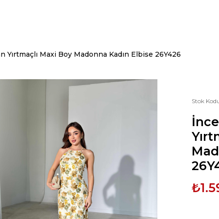
dan Yırtmaçlı Maxi Boy Madonna Kadın Elbise 26Y426
Stok Kod
İnce
Yırt
Mad
26Y
₺1.5