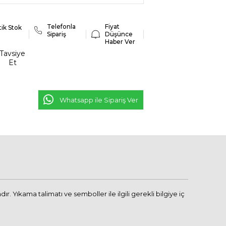
Telefonla
Fiyat
tik Stok
Sipariş
Düşünce
Haber Ver
Tavsiye
Et
Whatsapp ile Sipariş Ver
Yıkama talimatı ve semboller ile ilgili gerekli bilgiye iç