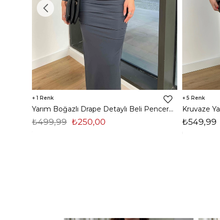
1
5
Yarım Boğazlı Drape Detaylı Beli Pencere Detaylı Andriel Kadın Füme Elbise 24k205
₺499,99
₺250,00
₺549,99