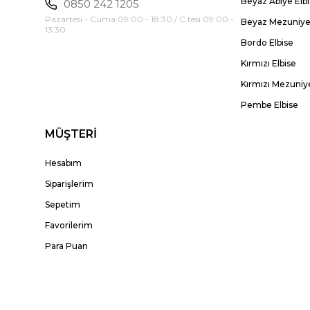
Beyaz Abiye Elb
0850 242 1205
Pazartesi - Cuma 09:00 - 18:30 / C.tesi 09:00 -
Beyaz Mezuniyet
13:30
Bordo Elbise
Kırmızı Elbise
Kırmızı Mezuniye
Pembe Elbise
MÜŞTERİ
Hesabım
Siparişlerim
Sepetim
Favorilerim
Para Puan