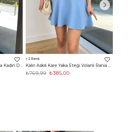
2
2
Ayarlanabilir Askılı Drapeli Heloisa Kadın Desenli Mavi Mini Elbise 23Y000506
Kalın Askılı Kare Yaka Eteği Volanlı Rania Kadın Mavi Mini Elbise 24Y373
₺769,99
₺385,00
₺819,