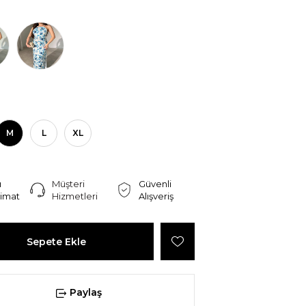
M
L
XL
ı
Müşteri
Güvenli
limat
Hizmetleri
Alışveriş
Paylaş