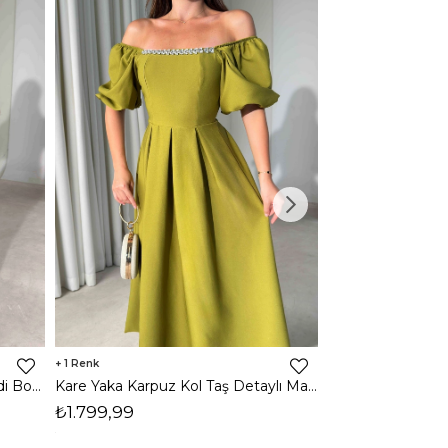
1
1
Halter Yaka Önden Yırtmaçlı Midi Boy Kahverengi Hasre Kadın Elbise 26Y502
Kare Yaka Karpuz Kol Taş Detaylı Maxi Yağ Yeşili Civo Kadın Elbise 206Y501
₺1.799,99
₺1.799,99