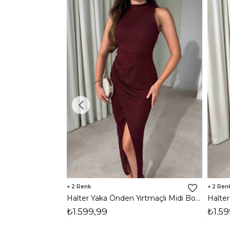
2
2
Halter Yaka Önden Yırtmaçlı Midi Boy Bordo Hasre Kadın Elbise 26Y502
₺1.599,99
₺1.59