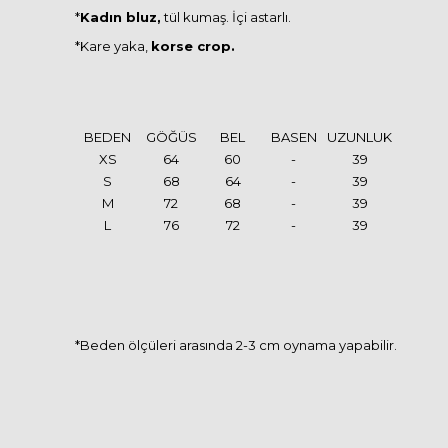
*
Kadın bluz,
tül kumaş. İçi astarlı.
*Kare yaka,
korse crop.
BEDEN
GÖĞÜS
BEL
BASEN
UZUNLUK
XS
64
60
-
39
S
68
64
-
39
M
72
68
-
39
L
76
72
-
39
*Beden ölçüleri arasında 2-3 cm oynama yapabilir.