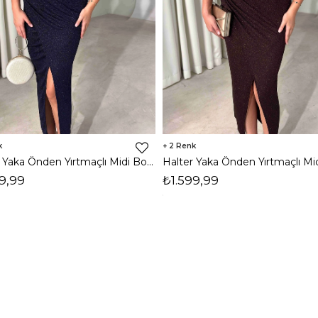
2
Halter Yaka Önden Yırtmaçlı Midi Boy Lacivert Hasre Kadın Elbise 26Y502
9,99
₺1.599,99