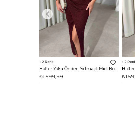
2
2
Halter Yaka Önden Yırtmaçlı Midi Boy Bordo Hasre Kadın Elbise 26Y502
₺1.599,99
₺1.59