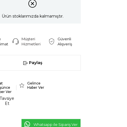
Ürün stoklarımızda kalmamıştır.
ı
Müşteri
Güvenli
limat
Hizmetleri
Alışveriş
Paylaş
at
Gelince
şünce
Haber Ver
ber Ver
Tavsiye
Et
Whatsapp ile Sipariş Ver