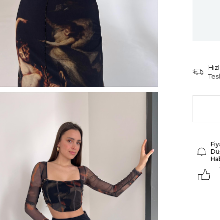
Hızl
Tes
Fiy
Dü
Ha