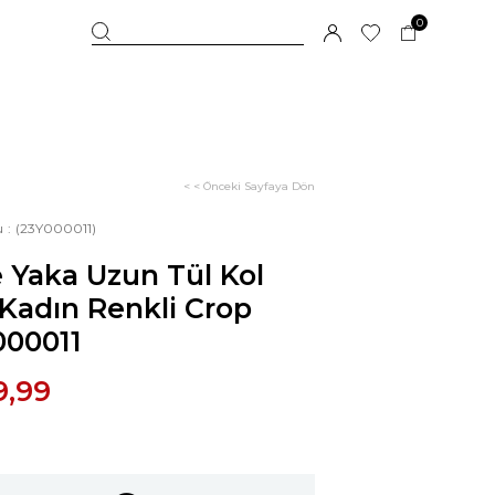
0
< < Önceki Sayfaya Dön
u
(23Y000011)
 Yaka Uzun Tül Kol
 Kadın Renkli Crop
000011
9,99