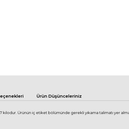
çenekleri
Ürün Düşünceleriniz
kilodur. Ürünün iç etiket bölümünde gerekli yıkama talimatı yer almakta