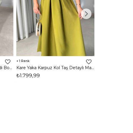
1
1
Halter Yaka Önden Yırtmaçlı Midi Boy Kahverengi Hasre Kadın Elbise 26Y502
Kare Yaka Karpuz Kol Taş Detaylı Maxi Yağ Yeşili Civo Kadın Elbise 206Y501
₺1.799,99
₺1.799,99