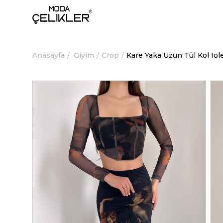
Anasayfa
Giyim
Crop
Kare Yaka Uzun Tül Kol Io