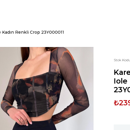
le Kadın Renkli Crop 23Y000011
Stok Kod
Kare
Iole
23Y
₺23