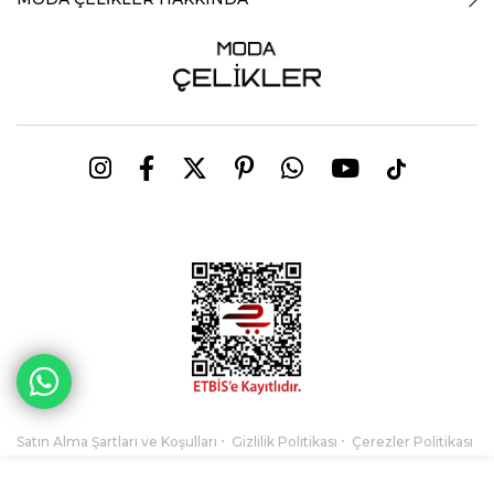
Satın Alma Şartları ve Koşulları
Gizlilik Politikası
Çerezler Politikası