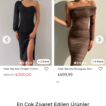
2
9
Midi Tek Kol Önden Yırtmaçlı Akira Kadın Siyah Elbise 22K000228
Midi Tek Kol Büzgülü Ninfe Kadın Vizon Tül Elbise 22K000524
₺300,00
₺699,99
₺599,99
2
En Çok Ziyaret Edilen Ürünler