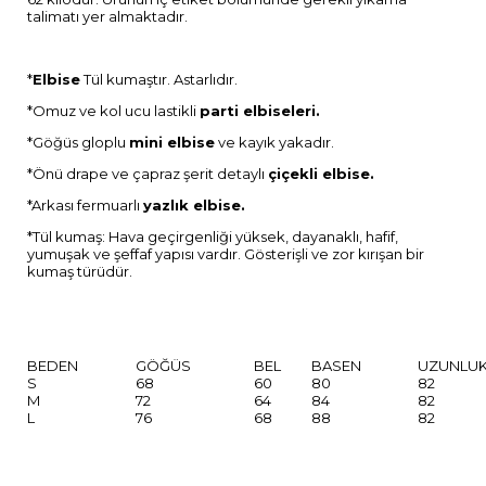
talimatı yer almaktadır.
*
Elbise
Tül kumaştır. Astarlıdır.
*Omuz ve kol ucu lastikli
parti elbiseleri.
*Göğüs gloplu
mini elbise
ve kayık yakadır.
*Önü drape ve çapraz şerit detaylı
çiçekli elbise.
*Arkası fermuarlı
yazlık elbise.
*Tül kumaş: Hava geçirgenliği yüksek, dayanaklı, hafif,
yumuşak ve şeffaf yapısı vardır. Gösterişli ve zor kırışan bir
kumaş türüdür.
BEDEN
GÖĞÜS
BEL
BASEN
UZUNLU
S
68
60
80
82
M
72
64
84
82
L
76
68
88
82