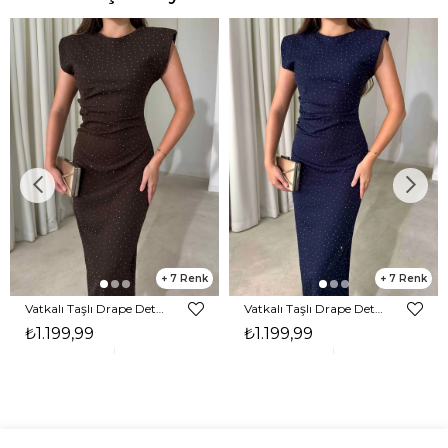
7
7
Vatkalı Taşlı Drape Detaylı Midi Boy Kahverengi Jesep Kadın Elbise 26Y282
Vatkalı Taşlı Drape Detaylı Midi Boy Lacivert Jesep Kadın Elbise 26Y282
₺1.199,99
₺1.199,99