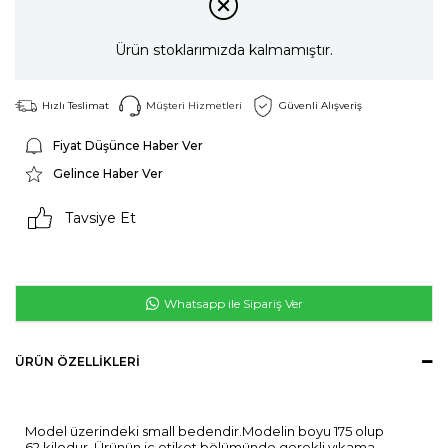
Ürün stoklarımızda kalmamıştır.
Hızlı Teslimat
Müşteri Hizmetleri
Güvenli Alışveriş
Fiyat Düşünce Haber Ver
Gelince Haber Ver
Tavsiye Et
Whatsapp ile Sipariş Ver
ÜRÜN ÖZELLIKLERI
Model üzerindeki small bedendir.Modelin boyu 175 olup
62 kilodur. Ürünün iç etiket bölümünde gerekli yıkama