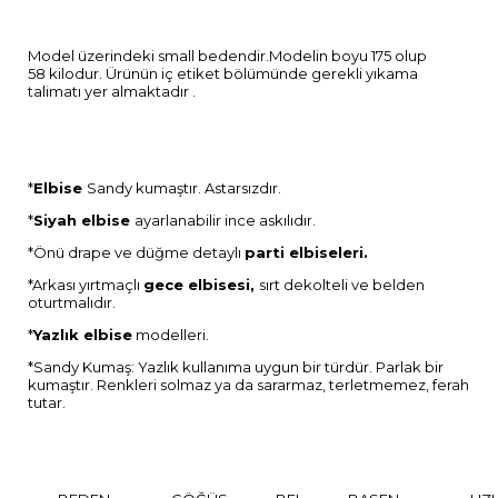
Model üzerindeki small bedendir.Modelin boyu 175 olup
58 kilodur. Ürünün iç etiket bölümünde gerekli yıkama
talimatı yer almaktadır .
*
Elbise
Sandy kumaştır. Astarsızdır.
*
Siyah elbise
ayarlanabilir ince askılıdır.
*Önü drape ve düğme detaylı
parti elbiseleri.
*Arkası yırtmaçlı
gece elbisesi,
sırt dekolteli ve belden
oturtmalıdır.
*
Yazlık elbise
modelleri.
*Sandy Kumaş: Yazlık kullanıma uygun bir türdür. Parlak bir
kumaştır. Renkleri solmaz ya da sararmaz, terletmemez, ferah
tutar.