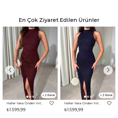
En Çok Ziyaret Edilen Ürünler
2
2
Halter Yaka Önden Yırtmaçlı Midi Boy Bordo Hasre Kadın Elbise 26Y502
Halter Yaka Önden Yırtmaçlı Midi Boy Lacivert Hasre Kadın Elbise 26Y502
₺1.599,99
₺1.599,99