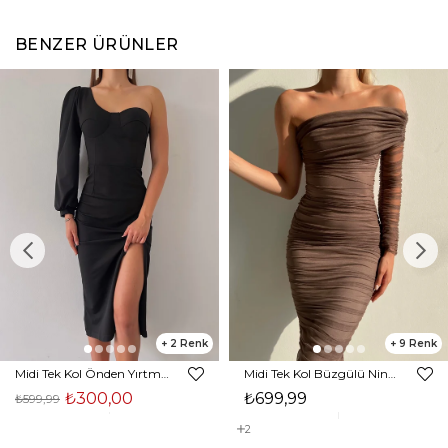
BENZER ÜRÜNLER
2
9
Midi Tek Kol Önden Yırtmaçlı Akira Kadın Siyah Elbise 22K000228
Midi Tek Kol Büzgülü Ninfe Kadın Vizon Tül Elbise 22K000524
₺300,00
₺699,99
₺599,99
2