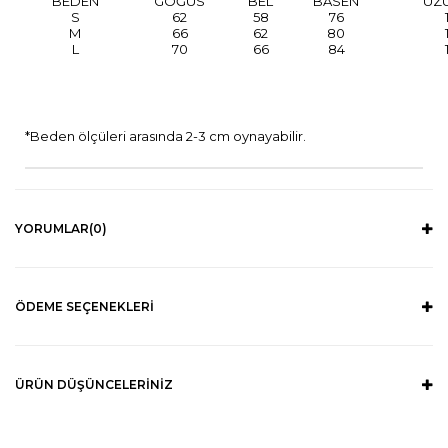
BEDEN
GÖĞÜS
BEL
BASEN
UZ
S
62
58
76
M
66
62
80
L
70
66
84
*Beden ölçüleri arasında 2-3 cm oynayabilir.
YORUMLAR
(0)
ÖDEME SEÇENEKLERI
ÜRÜN DÜŞÜNCELERINIZ