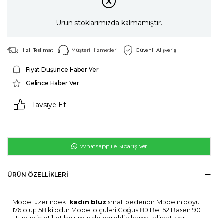
Ürün stoklarımızda kalmamıştır.
Hızlı Teslimat
Müşteri Hizmetleri
Güvenli Alışveriş
Fiyat Düşünce Haber Ver
Gelince Haber Ver
Tavsiye Et
Whatsapp ile Sipariş Ver
ÜRÜN ÖZELLIKLERI
Model üzerindeki
kadın bluz
small bedendir Modelin boyu
176 olup 58 kilodur Model ölçüleri Göğüs 80 Bel 62 Basen 90
Ürünün iç etiket bölümünde gerekli yıkama talimatı yer