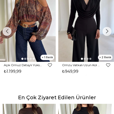
1
2
Açık Omuz Detaylı Yüksek Yaka Lendan Kahve Kadın bluz 26K026
Omzu Vatkalı Uzun Kol Degaje Yaka Dinre Kadın Siyah Bluz 26K101
₺1.199,99
₺949,99
En Çok Ziyaret Edilen Ürünler