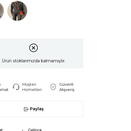
di
Tükendi
Ürün stoklarımızda kalmamıştır.
ı
Müşteri
Güvenli
limat
Hizmetleri
Alışveriş
Paylaş
at
Gelince