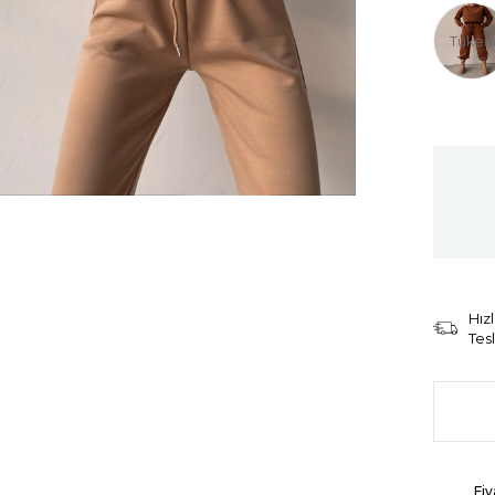
Tüken
Hızl
Tes
Fiy