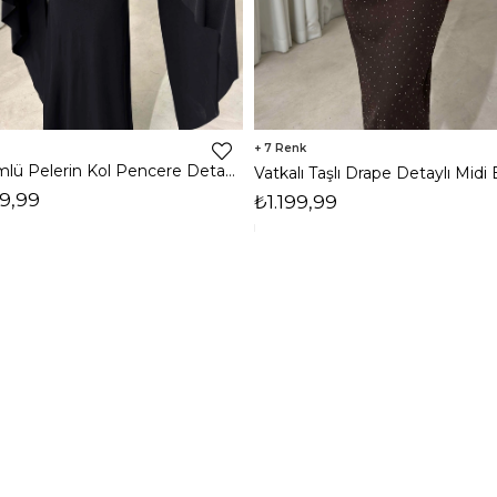
7
Dökümlü Pelerin Kol Pencere Detaylı Maxi Siyah Arlev Kadın Elbise 26Y511
9,99
₺1.199,99