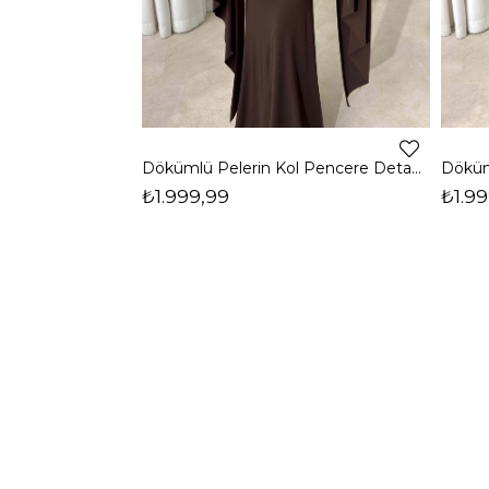
Dökümlü Pelerin Kol Pencere Detaylı Maxi Kahverengi Arlev Kadın Elbise 26Y511
₺1.999,99
₺1.99