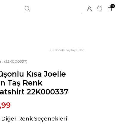
0
< < Önceki Sayfaya Dön
u
(22K000337)
şonlu Kısa Joelle
ın Taş Renk
atshirt 22K000337
,99
Diğer Renk Seçenekleri