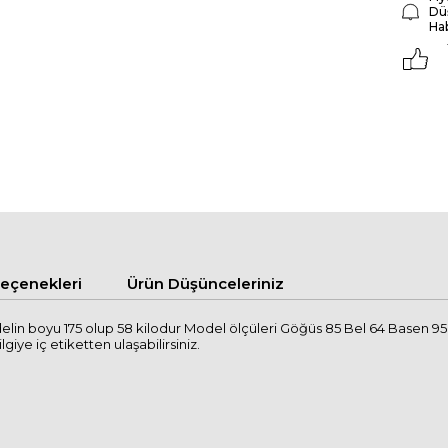
Dü
Ha
çenekleri
Ürün Düşünceleriniz
lin boyu 175 olup 58 kilodur Model ölçüleri Göğüs 85 Bel 64 Basen 95
lgiye iç etiketten ulaşabilirsiniz.