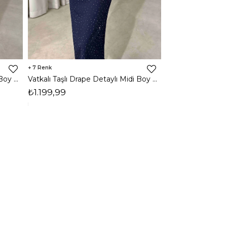
7
3
Vatkalı Taşlı Drape Detaylı Midi Boy Kahverengi Jesep Kadın Elbise 26Y282
Vatkalı Taşlı Drape Detaylı Midi Boy Lacivert Jesep Kadın Elbise 26Y282
₺1.199,99
₺1.599,99