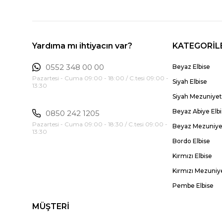
Yardıma mı ihtiyacın var?
KATEGORİL
0552 348 00 00
Beyaz Elbise
Pazartesi - Cuma 09:00 - 18:00 / C.tesi 09:00 -
Siyah Elbise
13:30
Siyah Mezuniyet 
Beyaz Abiye Elb
0850 242 1205
Pazartesi - Cuma 09:00 - 18:30 / C.tesi 09:00 -
Beyaz Mezuniyet
13:30
Bordo Elbise
Kırmızı Elbise
Kırmızı Mezuniye
Pembe Elbise
MÜŞTERİ