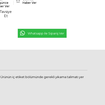
şünce
Haber Ver
ber Ver
Tavsiye
Et
Whatsapp ile Sipariş Ver
 Ürünün iç etiket bölümünde gerekli yıkama talimatı yer