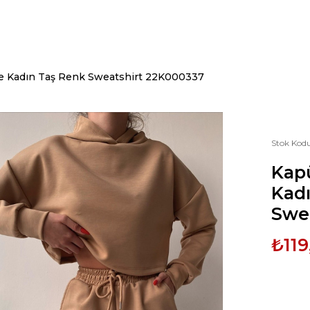
le Kadın Taş Renk Sweatshirt 22K000337
Stok Kod
Kapü
Kad
Swe
₺119