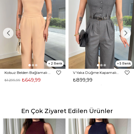
2
5
Kolsuz Belden Bağlamalı Tırast Taş Kadın Tulum 25Y272
V Yaka Düğme Kapamalı Beli Kemerli Pens Detaylı Bol Paça Velvıt Antrasit Kadın Tulum 25Y116
₺649,99
₺899,99
₺1.299,99
En Çok Ziyaret Edilen Ürünler