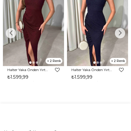
2
2
Halter Yaka Önden Yırtmaçlı Midi Boy Bordo Hasre Kadın Elbise 26Y502
Halter Yaka Önden Yırtmaçlı Midi Boy Lacivert Hasre Kadın Elbise 26Y502
₺1.599,99
₺1.599,99