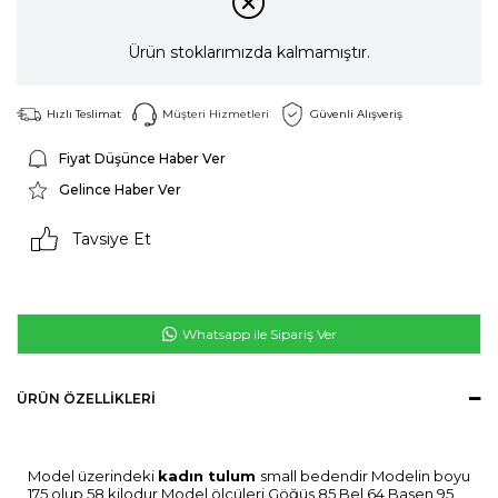
Ürün stoklarımızda kalmamıştır.
Hızlı Teslimat
Müşteri Hizmetleri
Güvenli Alışveriş
Fiyat Düşünce Haber Ver
Gelince Haber Ver
Tavsiye Et
Whatsapp ile Sipariş Ver
ÜRÜN ÖZELLIKLERI
Model üzerindeki
kadın tulum
small bedendir Modelin boyu
175 olup 58 kilodur Model ölçüleri Göğüs 85 Bel 64 Basen 95