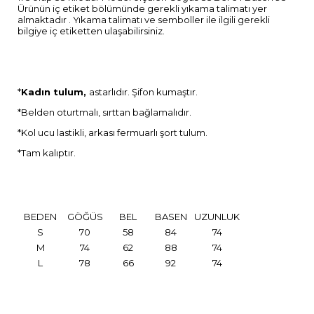
Ürünün iç etiket bölümünde gerekli yıkama talimatı yer
almaktadır . Yıkama talimatı ve semboller ile ilgili gerekli
bilgiye iç etiketten ulaşabilirsiniz.
*
Kadın tulum,
astarlıdır. Şifon kumaştır.
*Belden oturtmalı, sırttan bağlamalıdır.
*Kol ucu lastikli, arkası fermuarlı şort tulum.
*Tam kalıptır.
BEDEN
GÖĞÜS
BEL
BASEN
UZUNLUK
S
70
58
84
74
M
74
62
88
74
L
78
66
92
74