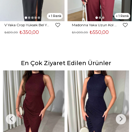
1
1
V Yaka Crop Yüksek Bel Yırtmaçlı Midi Etek Duarte Kadın Siyah İkili Takım 23Y000561
Madonna Yaka Uzun Kol Bluz Yüksek Bel Bol Paça Pantolon Börd Bordo Kadın Takım 25Y140
₺350,00
₺550,00
₺699,99
₺1.099,99
En Çok Ziyaret Edilen Ürünler