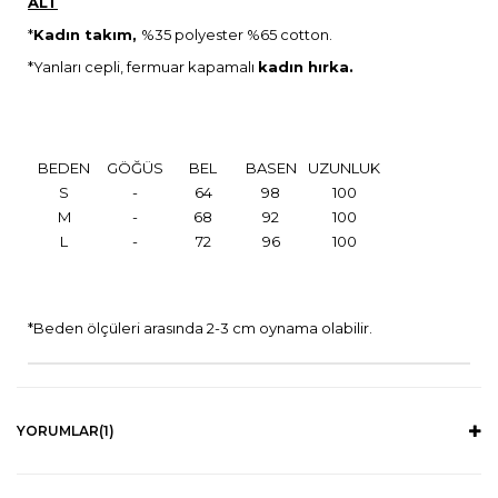
ALT
*
Kadın takım,
%35 polyester %65 cotton.
*Yanları cepli, fermuar kapamalı
kadın hırka.
BEDEN
GÖĞÜS
BEL
BASEN
UZUNLUK
S
-
64
98
100
M
-
68
92
100
L
-
72
96
100
*Beden ölçüleri arasında 2-3 cm oynama olabilir.
YORUMLAR
(1)