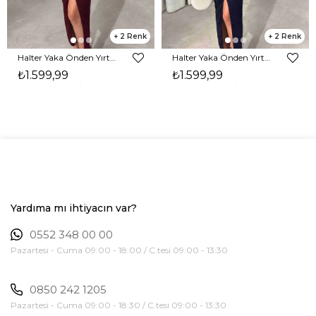
2
2
Halter Yaka Önden Yırtmaçlı Midi Boy Bordo Hasre Kadın Elbise 26Y502
Halter Yaka Önden Yırtmaçlı Midi Boy Lacivert Hasre Kadın Elbise 26Y502
₺1.599,99
₺1.599,99
Yardıma mı ihtiyacın var?
0552 348 00 00
Pazartesi - Cuma 09:00 - 18:00 / C.tesi 09:00 - 13:30
0850 242 1205
Pazartesi - Cuma 09:00 - 18:30 / C.tesi 09:00 - 13:30