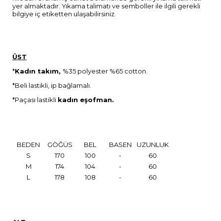
yer almaktadır. Yıkama talimatı ve semboller ile ilgili gerekli
bilgiye iç etiketten ulaşabilirsiniz.
ÜST
*
Kadın takım,
%35 polyester %65 cotton.
*Beli lastikli, ip bağlamalı.
*Paçası lastikli
kadın eşofman.
BEDEN
GÖĞÜS
BEL
BASEN
UZUNLUK
S
170
100
-
60
M
174
104
-
60
L
178
108
-
60