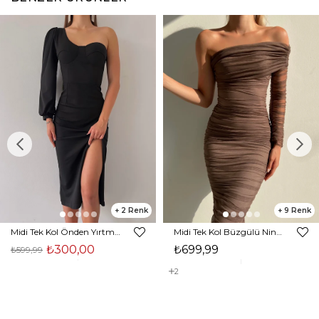
2
9
Midi Tek Kol Önden Yırtmaçlı Akira Kadın Siyah Elbise 22K000228
Midi Tek Kol Büzgülü Ninfe Kadın Vizon Tül Elbise 22K000524
₺300,00
₺699,99
₺599,99
2