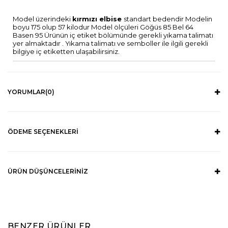
Model üzerindeki
kırmızı elbise
standart bedendir Modelin
boyu 175 olup 57 kilodur Model ölçüleri Göğüs 85 Bel 64
Basen 95 Ürünün iç etiket bölümünde gerekli yıkama talimatı
yer almaktadır . Yıkama talimatı ve semboller ile ilgili gerekli
bilgiye iç etiketten ulaşabilirsiniz.
YORUMLAR
(0)
ÖDEME SEÇENEKLERI
ÜRÜN DÜŞÜNCELERINIZ
BENZER ÜRÜNLER