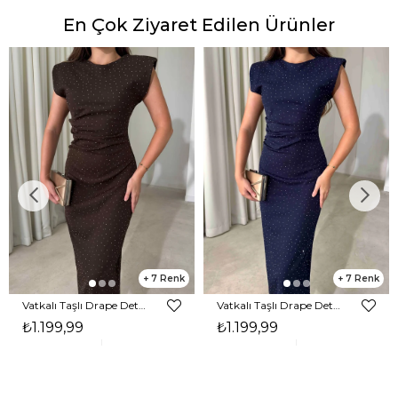
En Çok Ziyaret Edilen Ürünler
7
7
Vatkalı Taşlı Drape Detaylı Midi Boy Kahverengi Jesep Kadın Elbise 26Y282
Vatkalı Taşlı Drape Detaylı Midi Boy Lacivert Jesep Kadın Elbise 26Y282
₺1.199,99
₺1.199,99