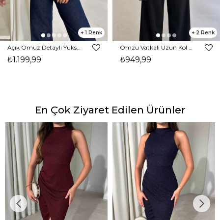
1
2
Açık Omuz Detaylı Yüksek Yaka Lendan Kahve Kadın bluz 26K026
Omzu Vatkalı Uzun Kol Degaje Yaka Dinre Kadın Siyah Bluz 26K101
₺1.199,99
₺949,99
En Çok Ziyaret Edilen Ürünler