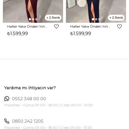
2
2
Halter Yaka Önden Yırtmaçlı Midi Boy Bordo Hasre Kadın Elbise 26Y502
Halter Yaka Önden Yırtmaçlı Midi Boy Lacivert Hasre Kadın Elbise 26Y502
₺1.599,99
₺1.599,99
Yardıma mı ihtiyacın var?
0552 348 00 00
Pazartesi - Cuma 09:00 - 18:00 / C.tesi 09:00 - 13:30
0850 242 1205
Pazartesi - Cuma 09:00 - 18:30 / C.tesi 09:00 - 13:30