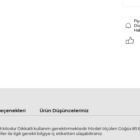
Fiy
Dü
Ha
çenekleri
Ürün Düşünceleriniz
 kilodur Dikkatli kullanım gerektirmektedir Model ölçüleri Göğüs 85 
ile ilgili gerekli bilgiye iç etiketten ulaşabilirsiniz.