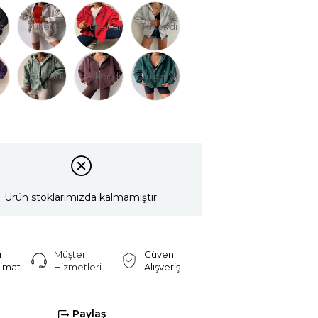
di
Tükendi
Tükendi
Tükendi
di
Tükendi
Tükendi
Tükendi
Ürün stoklarımızda kalmamıştır.
ı
Müşteri
Güvenli
limat
Hizmetleri
Alışveriş
Paylaş