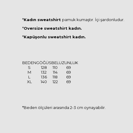
*
Kadın sweatshirt
pamuk kumaştır. İçi şardonludur.
*
Oversize sweatshirt kadın.
*
Kapüşonlu sweatshirt kadın.
BEDEN
GÖĞÜS
BEL
UZUNLUK
S
128
110
69
M
132
114
69
L
136
118
69
XL
140
122
69
*Beden ölçüleri arasında 2-3 cm oynayabilir.