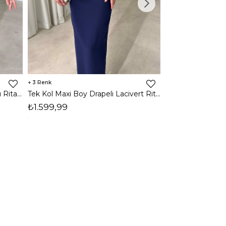
3
2
Tek Kol Maxi Boy Drapeli Kırmızı Rita Kadın Elbise 26Y473
Tek Kol Maxi Boy Drapeli Lacivert Rita Kadın Elbise 26Y473
₺1.599,99
₺1.599,99