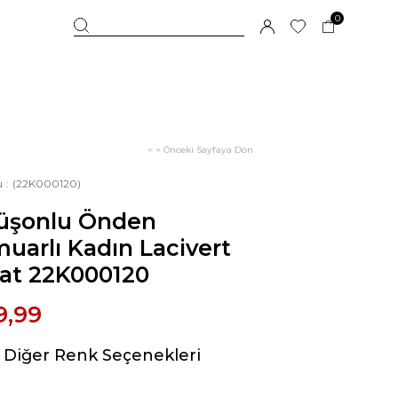
0
< < Önceki Sayfaya Dön
u
(22K000120)
üşonlu Önden
uarlı Kadın Lacivert
at 22K000120
9,99
Diğer Renk Seçenekleri