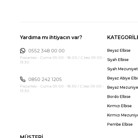
Yardıma mı ihtiyacın var?
KATEGORİL
0552 348 00 00
Beyaz Elbise
Pazartesi - Cuma 09:00 - 18:00 / C.tesi 09:00 -
Siyah Elbise
13:30
Siyah Mezuniyet 
Beyaz Abiye Elb
0850 242 1205
Pazartesi - Cuma 09:00 - 18:30 / C.tesi 09:00 -
Beyaz Mezuniyet
13:30
Bordo Elbise
Kırmızı Elbise
Kırmızı Mezuniye
Pembe Elbise
MÜŞTERİ