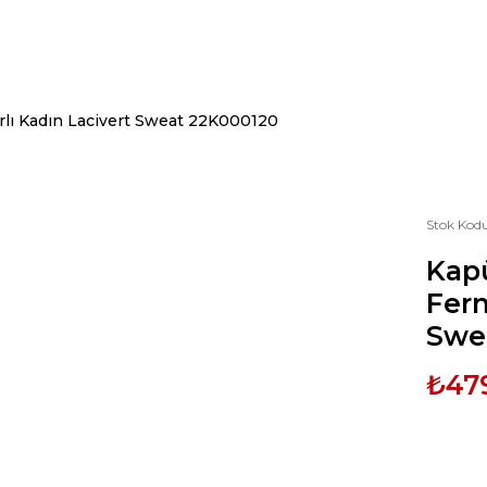
lı Kadın Lacivert Sweat 22K000120
Stok Kod
Kap
Ferm
Swe
₺47