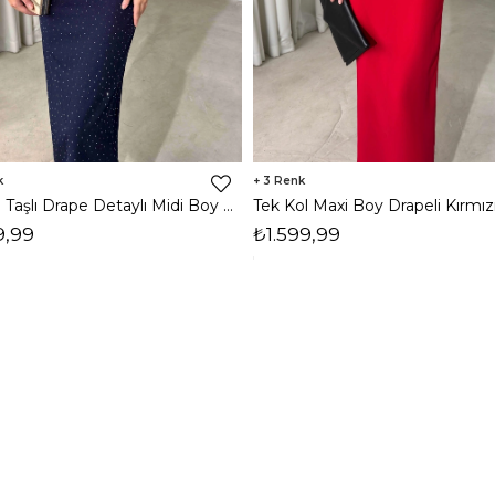
3
Vatkalı Taşlı Drape Detaylı Midi Boy Lacivert Jesep Kadın Elbise 26Y282
9,99
₺1.599,99