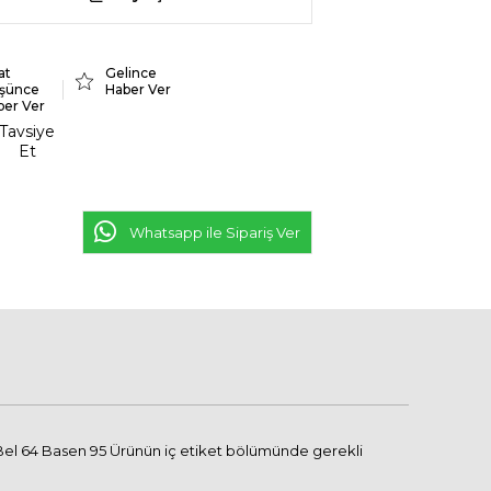
at
Gelince
şünce
Haber Ver
ber Ver
Tavsiye
Et
Whatsapp ile Sipariş Ver
Bel 64 Basen 95 Ürünün iç etiket bölümünde gerekli