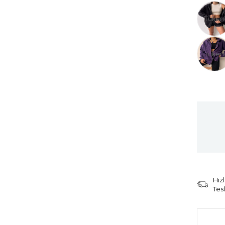
Tüken
Tüken
Hızl
Tes