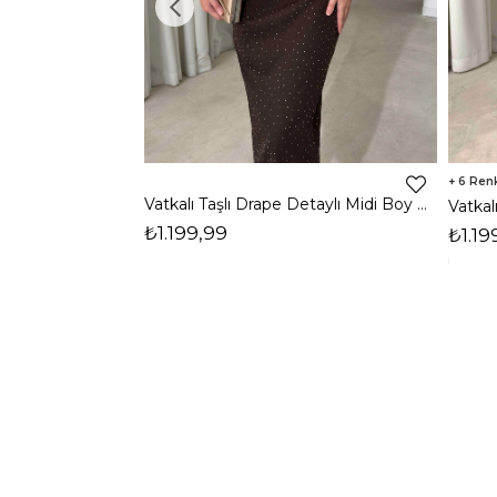
6
Vatkalı Taşlı Drape Detaylı Midi Boy Kahverengi Jesep Kadın Elbise 26Y282
₺1.199,99
₺1.19