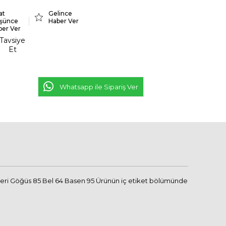
at
Gelince
şünce
Haber Ver
ber Ver
Tavsiye
Et
Whatsapp ile Sipariş Ver
üleri Göğüs 85 Bel 64 Basen 95 Ürünün iç etiket bölümünde