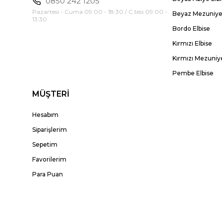
0850 242 1205
Pazartesi - Cuma 09:00 - 18:30 / C.tesi 09:00 -
Beyaz Mezuniyet
13:30
Bordo Elbise
Kırmızı Elbise
Kırmızı Mezuniye
Pembe Elbise
MÜŞTERİ
Hesabım
Siparişlerim
Sepetim
Favorilerim
Para Puan