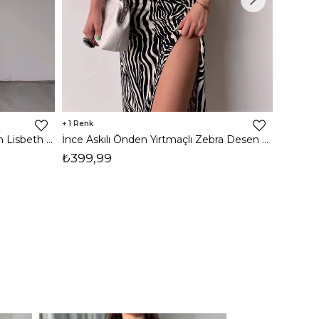
1
8
İnce Askılı Önden Yırtmaçlı Uzun Lisbeth Kadın Beyaz Elbise 22K000581
İnce Askılı Önden Yırtmaçlı Zebra Desen Citlali Kadın Renkli Elbise 22Y000068
₺399,99
₺789,
1