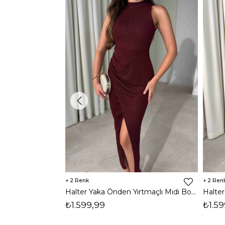
2
2
Halter Yaka Önden Yırtmaçlı Midi Boy Bordo Hasre Kadın Elbise 26Y502
₺1.599,99
₺1.59