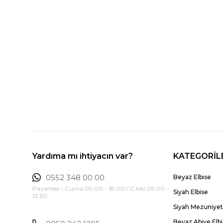
Yardıma mı ihtiyacın var?
KATEGORİL
0552 348 00 00
Beyaz Elbise
Pazartesi - Cuma 09:00 - 18:00 / C.tesi 09:00 -
Siyah Elbise
13:30
Siyah Mezuniyet 
Beyaz Abiye Elb