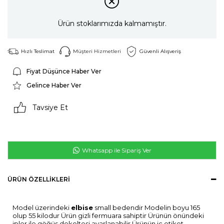
Ürün stoklarımızda kalmamıştır.
Hızlı Teslimat
Müşteri Hizmetleri
Güvenli Alışveriş
Fiyat Düşünce Haber Ver
Gelince Haber Ver
Tavsiye Et
Whatsapp ile Sipariş Ver
ÜRÜN ÖZELLIKLERI
Model üzerindeki
elbise
small bedendir Modelin boyu 165
olup 55 kilodur Ürün gizli fermuara sahiptir Ürünün önündeki
ipler ile göğüs dekoltesi ayarlanabilir Ürünün iç etiket