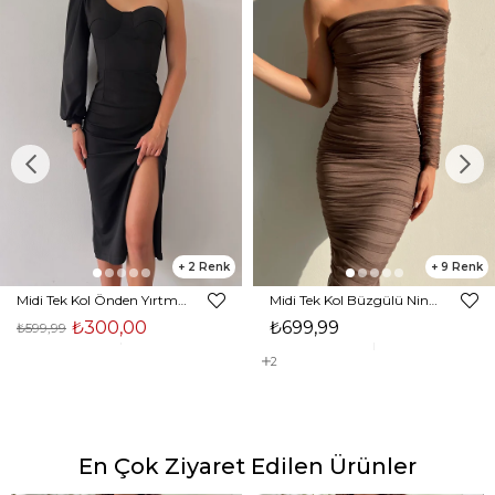
2
9
Midi Tek Kol Önden Yırtmaçlı Akira Kadın Siyah Elbise 22K000228
Midi Tek Kol Büzgülü Ninfe Kadın Vizon Tül Elbise 22K000524
₺300,00
₺699,99
₺599,99
2
En Çok Ziyaret Edilen Ürünler