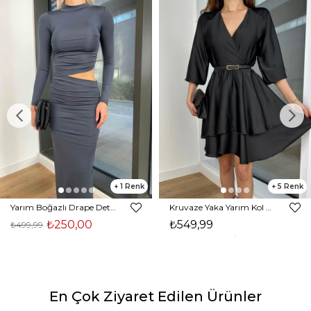
1
5
Yarım Boğazlı Drape Detaylı Beli Pencere Detaylı Andriel Kadın Füme Elbise 24k205
Kruvaze Yaka Yarım Kol Eteği Volanlı Kadın Siyah Saten Mini Elbise 24Y300
₺250,00
₺549,99
₺499,99
En Çok Ziyaret Edilen Ürünler