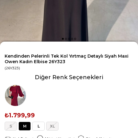
Kendinden Pelerinli Tek Kol Yırtmaç Detaylı Siyah Maxi
Owen Kadın Elbise 26Y323
(26Y323)
Diğer Renk Seçenekleri
₺1.799,99
S
M
L
XL