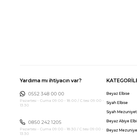
Yardıma mı ihtiyacın var?
KATEGORİL
0552 348 00 00
Beyaz Elbise
Pazartesi - Cuma 09:00 - 18:00 / C.tesi 09:00 -
Siyah Elbise
13:30
Siyah Mezuniyet 
Beyaz Abiye Elb
0850 242 1205
Pazartesi - Cuma 09:00 - 18:30 / C.tesi 09:00 -
Beyaz Mezuniyet
13:30