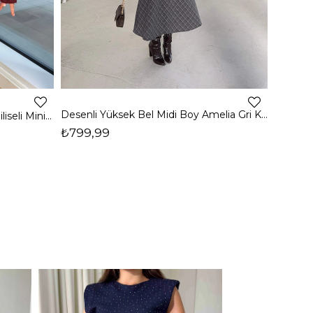
1
Desenli Yüksek Bel Midi Boy Amelia Gri Kadın Etek 26K365
Yüksek Bel Paloma Kadın Bej Piliseli Mini Etek 24k412
₺799,99
₺999,