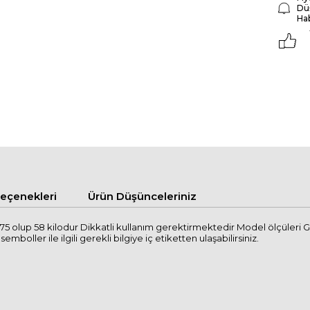
Dü
Ha
çenekleri
Ürün Düşünceleriniz
 olup 58 kilodur Dikkatli kullanım gerektirmektedir Model ölçüleri 
mboller ile ilgili gerekli bilgiye iç etiketten ulaşabilirsiniz.