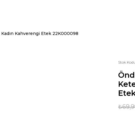
n Kadın Kahverengi Etek 22K000098
Stok Kod
Önde
Ket
Ete
₺69,9