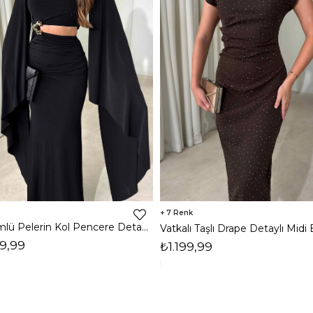
7
Dökümlü Pelerin Kol Pencere Detaylı Maxi Siyah Arlev Kadın Elbise 26Y511
9,99
₺1.199,99