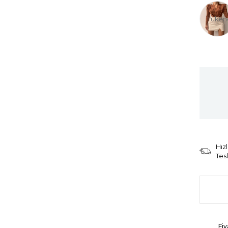
Tüken
Hızl
Tes
Fiy