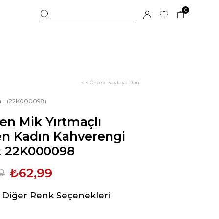
0
< < Önceki Sayfaya Dön
u
(22K000098)
n Mik Yırtmaçlı
en Kadın Kahverengi
k 22K000098
₺62,99
9
Diğer Renk Seçenekleri