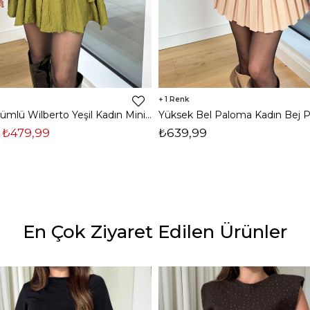
1
Katlı Görünümlü Wilberto Yeşil Kadın Mini Etek 25K153
₺479,99
₺639,99
En Çok Ziyaret Edilen Ürünler