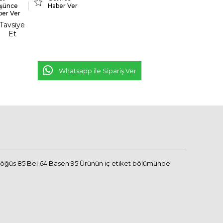
şünce
Haber Ver
ber Ver
Tavsiye
Et
Whatsapp ile Sipariş Ver
Göğüs 85 Bel 64 Basen 95 Ürünün iç etiket bölümünde