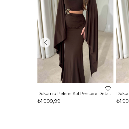
Dökümlü Pelerin Kol Pencere Detaylı Maxi Kahverengi Arlev Kadın Elbise 26Y511
₺1.999,99
₺1.99