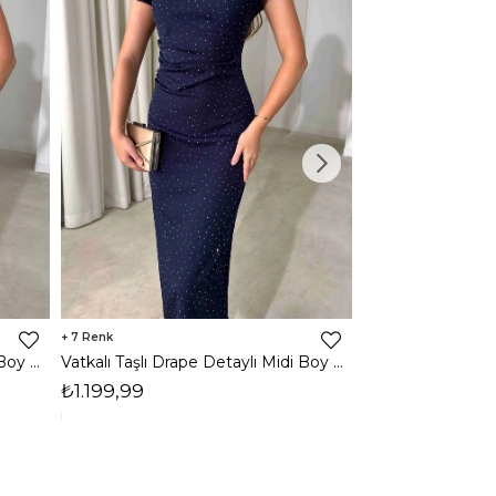
7
3
Vatkalı Taşlı Drape Detaylı Midi Boy Kahverengi Jesep Kadın Elbise 26Y282
Vatkalı Taşlı Drape Detaylı Midi Boy Lacivert Jesep Kadın Elbise 26Y282
₺1.199,99
₺1.599,99