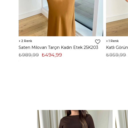
2
1
Saten Milovan Tarçın Kadın Etek 25K203
₺989,99
₺494,99
₺959,99