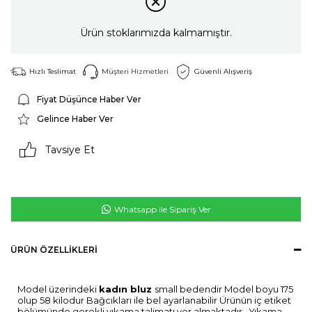
Ürün stoklarımızda kalmamıştır.
Hızlı Teslimat
Müşteri Hizmetleri
Güvenli Alışveriş
Fiyat Düşünce Haber Ver
Gelince Haber Ver
Tavsiye Et
Whatsapp ile Sipariş Ver
ÜRÜN ÖZELLIKLERI
Model üzerindeki
kadın bluz
small bedendir Model boyu 175
olup 58 kilodur Bağcıkları ile bel ayarlanabilir Ürünün iç etiket
bölümünde gerekli yıkama talimatı yer almaktadır . Yıkama