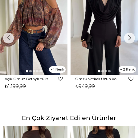
1
2
Açık Omuz Detaylı Yüksek Yaka Lendan Kahve Kadın bluz 26K026
Omzu Vatkalı Uzun Kol Degaje Yaka Dinre Kadın Siyah Bluz 26K101
₺1.199,99
₺949,99
En Çok Ziyaret Edilen Ürünler